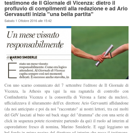
testimone de Il Giornale di Vicenza: dietro il
profluvio di complimenti alla redazione e ad Ario
Gervasutti inizia "una bella partita"
Sabato 1 Ottobre 2016 alle 15:42
Con uno scarno comunicato del 7 settembre l'editore de Il Giornale di
Vicenza, la Athesis spa (qui la sua ragnatela di controllo con
Confindustria Vicenza e la consorella di Verona a farne da nucleo),
ufficializzava il siluramento dell'ex direttore Ario Gervasutti affidandone
(da noi anticipato e poi da noi "raccontato" ai nostri lettori, tra cui molti
del GdV lasciati al buio sul back stage del "dramma" che con una serie di
click in sequenza potete ricostruire partendo da qui) il ruolo ad interim al
caporedattore fresco di nomina, Marino Smiderle. E oggi leggiamo un
bel fondo in prima pagina del direttore ad interim che passa il testimone,