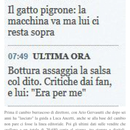
Prima il cambio burrascoso di direttore, con Ario Gervasutti che dopo sei
anni ha "lasciato" la guida a Luca Ancetti, anche se alla base del cambio
non pare ci fosse la linea editoriale. Poi gli ultimi dati sulle vendite che
crollano a un totale di 29.680 copie al giorno, tra stampa e digitali.