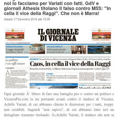
noi lo facciamo per Variati con fatti. GdV e
giornali Athesis titolano il falso contro M5S: "In
cella il vice della Raggi". Che non è Marra!
Sabato 17 Dicembre 2016 alle 15:35
Ogni giornale Ã¨ libero di fare una battaglia pro o contro un politico e
VicenzaPiu.com la sta portando avanti contro il sindaco di Vicenza,
Achille Variati, di cui abbiamo chiesto le dimissioni per i tanti, troppi,
non credibili, bugiardi "non sapevo", di cui abbiamo fatto ieri un
dettagliato riassunto titolando: Â«Achille Variati, il sindaco che non sa