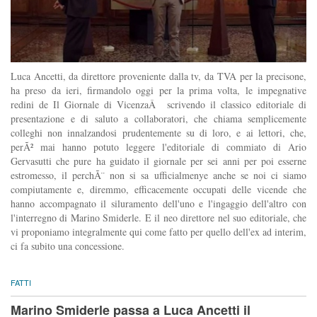
Luca Ancetti, da direttore proveniente dalla tv, da TVA per la precisone,
ha preso da ieri, firmandolo oggi per la prima volta, le impegnative
redini de Il Giornale di VicenzaÂ scrivendo il classico editoriale di
presentazione e di saluto a collaboratori, che chiama semplicemente
colleghi non innalzandosi prudentemente su di loro, e ai lettori, che,
perÃ² mai hanno potuto leggere l'editoriale di commiato di Ario
Gervasutti che pure ha guidato il giornale per sei anni per poi esserne
estromesso, il perchÃ¨ non si sa ufficialmenye anche se noi ci siamo
compiutamente e, diremmo, efficacemente occupati delle vicende che
hanno accompagnato il siluramento dell'uno e l'ingaggio dell'altro con
l'interregno di Marino Smiderle. E il neo direttore nel suo editoriale, che
vi proponiamo integralmente qui come fatto per quello dell'ex ad interim,
ci fa subito una concessione.
FATTI
Marino Smiderle passa a Luca Ancetti il