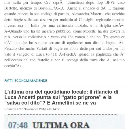
mai nulla per tempo. Ora saprÃ dimettersi dopo flop BPVi, caso
Bertelle, silenzio di Bortoli...?Â».Â Anche il sindaco ci dÃ ... ragione
quando attacca la sua collega di partito, Alessandra Moretti, che avrebbe
detto bugie sulla sua assenza per malattia al Consiglio regionale mentre,
invece, era in India per una cerimonia nuziale, e la striglia cosÃ¬:
Â«Quando uno ha un incarico pubblico, come Moretti, ha dei doveri in
piÃ¹ verso la collettivitÃ : verso chi l'ha votato e chi no. Tra questi ce
n'Ã¨ uno che ho sempre cercato di applicare: non dire le bugie...Â».
Peccato che anche Variati di bugie ne abbia dette per cui anche per lui
vale il vangelo di Luca (6,41): Â«PerchÃ¨ guardi la pagliuzza che Ã¨
nell'occhio del tuo fratello e non ti accorgi della trave che Ã¨ nel tuo
occhio?Â».
FATTI
,
ECONOMIA&AZIENDE
L'ultima ora del quotidiano locale: il rilancio di
Luca Ancetti punta sul “gatto prigrone” e la
“salsa col dito”? E Armellini se ne va
Domenica 27 Novembre 2016 alle 14:58