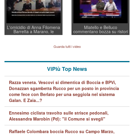
L'omicidio di Anna Filomena
Miatello e Belluco
Barretta a Marano, le
commentano bozza su ristori
indagini dei carabinieri di
BPVi e Veneto Banca
Vicenza sul marito Angelo
Lavarra: più avvincenti di
Guarda tutti i video
quelle di... Barbara D'Urso
ViPiù Top News
Razza veneta. Vescovi si dimentica di Boccia e BPVi,
Donazzan sgambetta Rucco per un posto in provincia
come fece con Berlato per una seggiola nel sistema
Galan. E Zaia...?
Ennesimo ciclista travolto sulle strisce pedonali,
Alessandra Marobin (Pd): "il Comune si svegli"
Raffaele Colombara boccia Rucco su Campo Marzo,