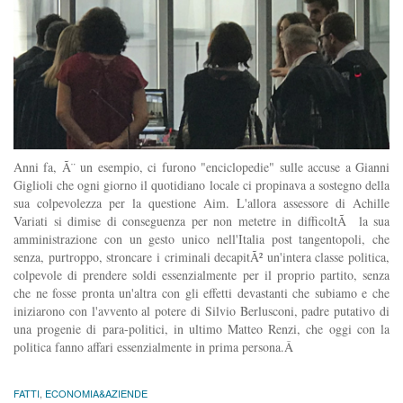
Anni fa, Ã¨ un esempio, ci furono "enciclopedie" sulle accuse a Gianni
Giglioli che ogni giorno il quotidiano locale ci propinava a sostegno della
sua colpevolezza per la questione Aim. L'allora assessore di Achille
Variati si dimise di conseguenza per non metetre in difficoltÃ la sua
amministrazione con un gesto unico nell'Italia post tangentopoli, che
senza, purtroppo, stroncare i criminali decapitÃ² un'intera classe politica,
colpevole di prendere soldi essenzialmente per il proprio partito, senza
che ne fosse pronta un'altra con gli effetti devastanti che subiamo e che
iniziarono con l'avvento al potere di Silvio Berlusconi, padre putativo di
una progenie di para-politici, in ultimo Matteo Renzi, che oggi con la
politica fanno affari essenzialmente in prima persona.Â
FATTI
,
ECONOMIA&AZIENDE