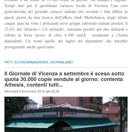
Tempi duri per il quotidiano cartaceo locale di Vicenza. Una crisi
generalizzata dei giornali cartacei italiani che secondo i dati diffusi in
questi giorni da una ricerca dell'ufficio studi Mediobanca, negli ultimi
cinque anni ha visto i principali nove gruppi editoriali italiani perdere il
32,6% del fatturato (-1,8 miliardi), cumulato perdite per due miliardi e
ridotto la forza lavoro di oltre 4.500 unitÃ scendendo a 13mila
dipendenti. Un trend quello del taglio dei dipendenti che starebbe
proseguendo anche quest'anno.
FATTI
,
ECONOMIA&AZIENDE
,
GIORNALISMO
Il Giornale di Vicenza a settembre è sceso sotto
quota 30.000 copie vendute al giorno: contenta
Athesis, contenti tutti...
Mercoledi 9 Novembre 2016 alle 22:35