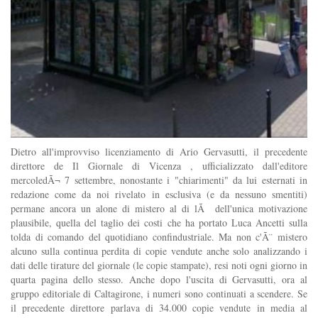
Dietro all'improvviso licenziamento di Ario Gervasutti, il precedente
direttore de Il Giornale di Vicenza , ufficializzato dall'editore
mercoledÃ¬ 7 settembre, nonostante i "chiarimenti" da lui esternati in
redazione come da noi rivelato in esclusiva (e da nessuno smentiti)
permane ancora un alone di mistero al di lÃ dell'unica motivazione
plausibile, quella del taglio dei costi che ha portato Luca Ancetti sulla
tolda di comando del quotidiano confindustriale. Ma non c'Ã¨ mistero
alcuno sulla continua perdita di copie vendute anche solo analizzando i
dati delle tirature del giornale (le copie stampate), resi noti ogni giorno in
quarta pagina dello stesso. Anche dopo l'uscita di Gervasutti, ora al
gruppo editoriale di Caltagirone, i numeri sono continuati a scendere. Se
il precedente direttore parlava di 34.000 copie vendute in media al