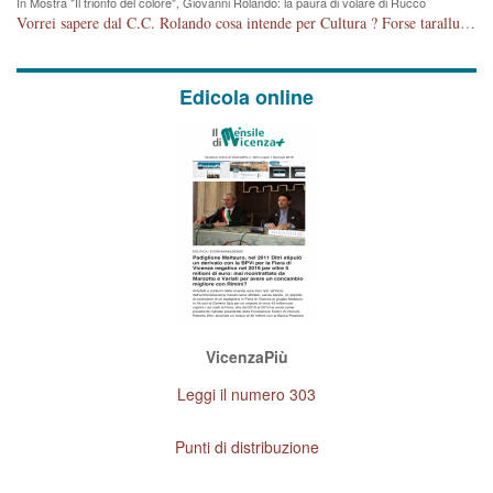
In Mostra "Il trionfo del colore", Giovanni Rolando: la paura di volare di Rucco
Vorrei sapere dal C.C. Rolando cosa intende per Cultura ? Forse tarallucci, vino e sagre, o spaghetti tricolori del PD ? Il continuo (s)parlare della mostra a Palazzo Chiericati caro consigliere DANNEGGIA FORTEMENTE l'immagine della città TUTTA e fa deviare i consensi che in RUSSIA (badi bene ex U.R.S.S.) sono ECCELLENTI. A livello artistico l'evento è di alta Valenza culturale, COMPITO di Tutta la Cittadinanza fare il possibile per propagandare l'iniziativa senza farne UN CASO PARTITICO come fa Lei da sempre. Meno Gazebo + Partecipazione! E così sia. Amen.
Edicola online
VicenzaPiù
Leggi il numero 303
Punti di distribuzione