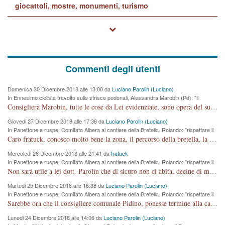
giocattoli, mostre, monumenti, turismo
Commenti degli utenti
Domenica 30 Dicembre 2018 alle 13:00 da
Luciano Parolin (Luciano)
In Ennesimo ciclista travolto sulle strisce pedonali, Alessandra Marobin (Pd): "il
Comune si svegli"
Consigliera Marobin, tutte le cose da Lei evidenziate, sono opera del suo ex Assessore e compagno di Partito Antonio Marco Dalla Pozza Assessore alla "progettazione" di piste ciclabili e altre porcherie. A lui manderei il conto da saldare per incidenti e danni alle persone. E' ora che "finiamola." Avete perso rassegnatevi. qui IL SINDACO RUCCO NON C'ENTRA PER NIENTE. CAPITO!!!!!!!! Amen.
Giovedi 27 Dicembre 2018 alle 17:38 da
Luciano Parolin (Luciano)
In Panettone e ruspe, Comitato Albera al cantiere della Bretella. Rolando: "rispettare il
cronoprogramma"
Caro fratuck, conosco molto bene la zona, il percorso della bretella, la situazione dei cittadini, abito in Viale Trento. A partire dal 2003 ho partecipato al Comitato di Maddalene pro bretella, e a riunioni propositive per apportare modifiche al progetto. Numerose mie foto del territorio sono arrivate a Roma, altri miei interventi (non graditi dalla Sx) sono stati pubblicati dal GdV, assieme ad altri come Ciro Asproso, ora favorevole alla bretella. Ho partecipato alla raccolta firme per la chiusura della strada x 5 giorni eseguita dal Sindaco Hullwech per sforamento 180 Micro/g. Pertanto come impegno per la tematica sono apposto con la coscienza. Ora il Progetto è partito, fine! Voglio dire che la nuova Giunta "comunale" non c'entra più. L'opera sarà "malauguratamente" eseguita, ma non con il mio placet. Il Consigliere Comunale dovrebbe capire che la campagna elettorale è finita, con buona pace di tutti. Quello che invece dovrebbe interessare è la proprietà della strada, dall'uscita autostradale Ovest, sino alla Rotatoria dell'Albara, vi sono tre possessori: Autostrade SpA; La Provincia, il Comune. Come la mettiamo per il futuro ? I costi, da 50 sono saliti a 100 milioni di € come dire 20 milioni a KM (!) da non credere. Comunque si farà. Ma nessuno canti Vittoria, anzi meglio non farne un ulteriore fatto "partitico" per questioni elettorali o di seggio. Se mi manda la sua mail, sono disponibile ad inviare i documenti e le foto sopra descritte. Con ossequi, Luciano Parolin
Mercoledi 26 Dicembre 2018 alle 21:41 da
fratuck
In Panettone e ruspe, Comitato Albera al cantiere della Bretella. Rolando: "rispettare il
cronoprogramma"
Non sarà utile a lei dott. Parolin che di sicuro non ci abita, decine di migliaia di TIR, automobili e padroncini che passano quotidianamente per una strada appena rotabile, non è più possibile stendere i panni, attraversare la strada senza rischiare la morte, le case stanno crepando, i tempi sono cambiati e la bretella non passerà assolutamente per maddalene (ma cosa sta a dire?!), dia invece responsabilità a chi ha costruito tagliando la strada che doveva invece terminare a isola vicentina e non al moracchino lasciando Motta di Costabissara ancora in panne di traffico. I tempi sono cambiati dottore e se l'anagrafe della vita stagna nell'essere umano impressioni conservatrici, la società non le considera perchè va avanti, si industrializza e ha bisogno di infrastrutture e di sviluppo. Ultima considerazione, se è geloso di Rolando perchè vede in lui solo campagne politiche mentre si difendono i SOLI diritti dei cittadini, la preghiamo faccia considerazioni più appropriate. Saluti e complimenti per i suoi scritti.
Martedi 25 Dicembre 2018 alle 16:38 da
Luciano Parolin (Luciano)
In Panettone e ruspe, Comitato Albera al cantiere della Bretella. Rolando: "rispettare il
cronoprogramma"
Sarebbe ora che il consigliere comunale Pidino, ponesse termine alla campagna elettorale nel territorio del suo seggio Villaggio del Sole. La tiraca è iniziata, distruggerà 6 km di prateria ovest della città, ricca di fonti e sorgenti d'acqua. I cittadini di Maddalene non avranno più Pace la notte. Molta colpa per la costruzione di questa Strada è proprio del signor Rolando,dei suoi gazebo mobili e che vuol far passare questa opera VANDALICA come progetto "utile" a chi ? Non è cosa seria sig. Rolando!
Lunedi 24 Dicembre 2018 alle 14:06 da
Luciano Parolin (Luciano)