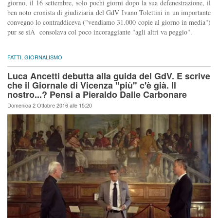
giorno, il 16 settembre, solo pochi giorni dopo la sua defenestrazione, il
ben noto cronista di giudiziaria del GdV Ivano Tolettini in un importante
convegno lo contraddiceva ("vendiamo 31.000 copie al giorno in media")
pur se siÂ consolava col poco incoraggiante "agli altri va peggio".
FATTI
,
GIORNALISMO
Luca Ancetti debutta alla guida del GdV. E scrive
che il Giornale di Vicenza "più" c'è già. Il
nostro...? Pensi a Pieraldo Dalle Carbonare
Domenica 2 Ottobre 2016 alle 15:20