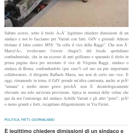
Sabato scorso, sotto il titolo Â«Ãˆ legittimo chiedere dimissioni di un
sindaco e noi lo facciamo per Variati con fatti. GdV e giornali Athesis
titolano il falso contro M5S: "In cella il vice della Raggi". Che non Ã¨
Marra!Â», rivelavamo l'errore (bugia?) del locale quotidiano
confindustriale, che in un eccesso di anti grillismo e sparando il titolo in
prima pagina dava per arrestato il vice di Virginia Raggi, sindaco o
sindaca di Roma, confondendolo (per caso?) col suo sia pur importante
collaboratore, il dirigente Raffaele Marra, ma non di certo suo vice. E
oggi, rimanendo in tema, il GdV prende un'altra cantonata, anche se piÃ¹
"umana" e molto meno grave perchÃ¨ non Ã¨ deontologicamente
rilevante ma solo un'errata previsione, tipica in assenza delle veline che
qui da noi l'entourage del sindaco Achille Variati e gli altri "potri", piÃ¹
o meno grandi e forti, recapitano diligentemente in Via Fermi.
POLITICA
,
FATTI
,
GIORNALISMO
È legittimo chiedere dimissioni di un sindaco e