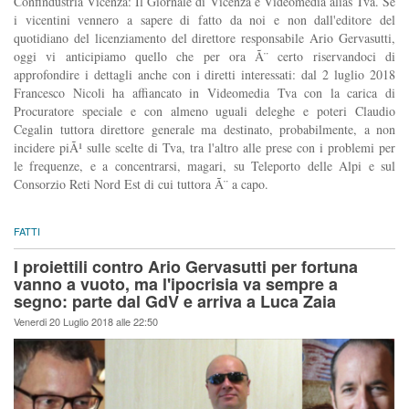
Confindustria Vicenza: Il Giornale di Vicenza e Videomedia alias Tva. Se
i vicentini vennero a sapere di fatto da noi e non dall'editore del
quotidiano del licenziamento del direttore responsabile Ario Gervasutti,
oggi vi anticipiamo quello che per ora Ã¨ certo riservandoci di
approfondire i dettagli anche con i diretti interessati: dal 2 luglio 2018
Francesco Nicoli ha affiancato in Videomedia Tva con la carica di
Procuratore speciale e con almeno uguali deleghe e poteri Claudio
Cegalin tuttora direttore generale ma destinato, probabilmente, a non
incidere piÃ¹ sulle scelte di Tva, tra l'altro alle prese con i problemi per
le frequenze, e a concentrarsi, magari, su Teleporto delle Alpi e sul
Consorzio Reti Nord Est di cui tuttora Ã¨ a capo.
FATTI
I proiettili contro Ario Gervasutti per fortuna
vanno a vuoto, ma l'ipocrisia va sempre a
segno: parte dal GdV e arriva a Luca Zaia
Venerdi 20 Luglio 2018 alle 22:50