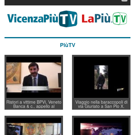
PiùTV
Ristori a vittime BPVi, Veneto
Viaggio nella baraccopoli di
Banca & c., appello al
via Giuriato a San Pio X.
sottosegretario Alessio
Vicenza ai Vicentini: “faremo
Villarosa: per mettere ordine
un regalo di Natale ai
convochi con Di Maio CNCU
residenti”
a supporto della cabina di
regia al Mef