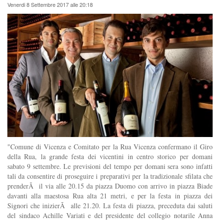
Venerdi 8 Settembre 2017 alle 20:18
"Comune di Vicenza e Comitato per la Rua Vicenza confermano il Giro
della Rua, la grande festa dei vicentini in centro storico per domani
sabato 9 settembre. Le previsioni del tempo per domani sera sono infatti
tali da consentire di proseguire i preparativi per la tradizionale sfilata che
prenderÃ il via alle 20.15 da piazza Duomo con arrivo in piazza Biade
davanti alla maestosa Rua alta 21 metri, e per la festa in piazza dei
Signori che inizierÃ alle 21.20. La festa di piazza, preceduta dai saluti
del sindaco Achille Variati e del presidente del collegio notarile Anna