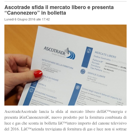
Ascotrade sfida il mercato libero e presenta
“Canonezero” in bolletta
Lunedi 6 Giugno 2016 alle 17:42
AscotradeAscotrade lancia la sfida al mercato libero dellâ€™energia e
presenta â€œCanonezeroâ€, nuovo prodotto per la fornitura combinata di
luce e gas che sconta in bolletta lâ€™intero importo del canone televisivo
del 2016. Lâ€™azienda trevigiana di fornitura di gas e luce non si sottrae