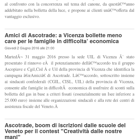
al confronto con la concorrenza sul tema del canone, da questâ€™anno
addebitato nella bolletta della luce, e propone ai clienti unâ€™offerta dal
vantaggio esclusivo.
Amici di Ascotrade: a Vicenza bollette meno
care per le famiglie in difficolta’ economica
Giovedi 2 Giugno 2016 alle 21:00
MartedÃ¬ 31 maggio 2016 presso la sede UIL di Vicenza Ã¨ stato
presentato il rinnovo eÂ il potenziamento dellâ€™accordo tra il gruppo
Ascopiave e Cgil,Cisl Â e Uil della provincia di Vicenza che identifica la
campagna â€œAmiciâ€ di Ascotrade. Lâ€™accordo, sottoscritto insieme
ai sindacati confederali (CGIL, CISL, UIL) della provincia di Vicenza,
consente alle famiglie in difficoltÃ economica di usufruire di sconti sulla
bolletta del gas in base a criteri fissati (essenzialmente un Isee inferiore a
25.000 euro) insieme alle organizzazioni sindacali e alla rete dei centri di
assistenza fiscale del Veneto.Â
Ascotrade, boom di iscrizioni dalle scuole del
Veneto per il contest "Creatività dalle nostre
mani"