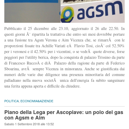
Pubblicato il 25 dicembre alle 23.10, aggiornato il 26 alle 22.50. In
questi giorni Ã¨ ripartita la trattativa che entro sei mesi dovrebbe portare
a una fusione tra Agsm Verona e Aim Vicenza che, se rimarrÃ con le
proporzioni fissate tra Achille Variati eÂ Flavio Tosi, cioÃ¨ col 52.50%
per i veronesi e il 42.50% per i vicentini, o se vedrÃ quote diverse, forse
peggiori per l'utility berica, dopo la conquista di palazzo Trissino da parte
di Francesco RuccoÂ e diÂ Palazzo della ragione da parte di Federico
Sboarina, avrÃ sempre Vicenza in minoranza. Anche se giustificata dai
numeri delle varie due diligence una presenza minoritaria del comune
palladiano nella nuova societÃ unica dell'energia fa subito sanguinare
una ferita appena aperta e difficile da chiudere.
POLITICA
,
ECONOMIA&AZIENDE
Piano della Lega per Ascopiave: un polo del gas
con Agsm e Aim
Sabato 1 Settembre 2018 alle 13:52