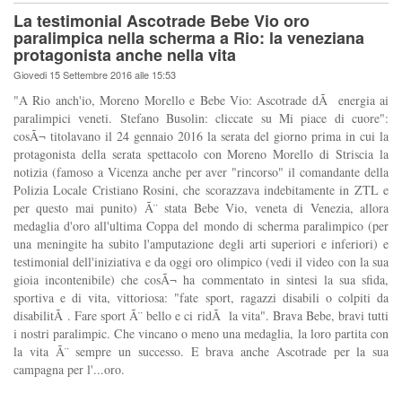
La testimonial Ascotrade Bebe Vio oro
paralimpica nella scherma a Rio: la veneziana
protagonista anche nella vita
Giovedi 15 Settembre 2016 alle 15:53
"A Rio anch'io, Moreno Morello e Bebe Vio: Ascotrade dÃ energia ai
paralimpici veneti. Stefano Busolin: cliccate su Mi piace di cuore":
cosÃ¬ titolavano il 24 gennaio 2016 la serata del giorno prima in cui la
protagonista della serata spettacolo con Moreno Morello di Striscia la
notizia (famoso a Vicenza anche per aver "rincorso" il comandante della
Polizia Locale Cristiano Rosini, che scorazzava indebitamente in ZTL e
per questo mai punito) Ã¨ stata Bebe Vio, veneta di Venezia, allora
medaglia d'oro all'ultima Coppa del mondo di scherma paralimpico (per
una meningite ha subito l'amputazione degli arti superiori e inferiori) e
testimonial dell'iniziativa e da oggi oro olimpico (vedi il video con la sua
gioia incontenibile) che cosÃ¬ ha commentato in sintesi la sua sfida,
sportiva e di vita, vittoriosa: "fate sport, ragazzi disabili o colpiti da
disabilitÃ . Fare sport Ã¨ bello e ci ridÃ la vita". Brava Bebe, bravi tutti
i nostri paralimpic. Che vincano o meno una medaglia, la loro partita con
la vita Ã¨ sempre un successo. E brava anche Ascotrade per la sua
campagna per l'...oro.