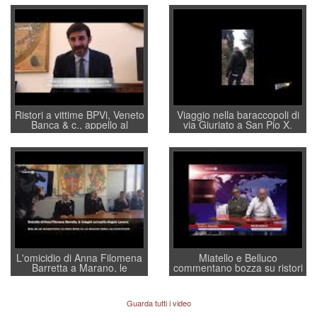
Ristori a vittime BPVi, Veneto
Viaggio nella baraccopoli di
Banca & c., appello al
via Giuriato a San Pio X.
sottosegretario Alessio
Vicenza ai Vicentini: “faremo
Villarosa: per mettere ordine
un regalo di Natale ai
convochi con Di Maio CNCU
residenti”
a supporto della cabina di
regia al Mef
L'omicidio di Anna Filomena
Miatello e Belluco
Barretta a Marano, le
commentano bozza su ristori
indagini dei carabinieri di
BPVi e Veneto Banca
Vicenza sul marito Angelo
Lavarra: più avvincenti di
Guarda tutti i video
quelle di... Barbara D'Urso