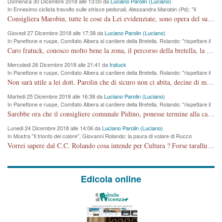
Domenica 30 Dicembre 2018 alle 13:00 da
Luciano Parolin (Luciano)
In Ennesimo ciclista travolto sulle strisce pedonali, Alessandra Marobin (Pd): "il
Comune si svegli"
Consigliera Marobin, tutte le cose da Lei evidenziate, sono opera del suo ex Assessore e compagno di Partito Antonio Marco Dalla Pozza Assessore alla "progettazione" di piste ciclabili e altre porcherie. A lui manderei il conto da saldare per incidenti e danni alle persone. E' ora che "finiamola." Avete perso rassegnatevi. qui IL SINDACO RUCCO NON C'ENTRA PER NIENTE. CAPITO!!!!!!!! Amen.
Giovedi 27 Dicembre 2018 alle 17:38 da
Luciano Parolin (Luciano)
In Panettone e ruspe, Comitato Albera al cantiere della Bretella. Rolando: "rispettare il
cronoprogramma"
Caro fratuck, conosco molto bene la zona, il percorso della bretella, la situazione dei cittadini, abito in Viale Trento. A partire dal 2003 ho partecipato al Comitato di Maddalene pro bretella, e a riunioni propositive per apportare modifiche al progetto. Numerose mie foto del territorio sono arrivate a Roma, altri miei interventi (non graditi dalla Sx) sono stati pubblicati dal GdV, assieme ad altri come Ciro Asproso, ora favorevole alla bretella. Ho partecipato alla raccolta firme per la chiusura della strada x 5 giorni eseguita dal Sindaco Hullwech per sforamento 180 Micro/g. Pertanto come impegno per la tematica sono apposto con la coscienza. Ora il Progetto è partito, fine! Voglio dire che la nuova Giunta "comunale" non c'entra più. L'opera sarà "malauguratamente" eseguita, ma non con il mio placet. Il Consigliere Comunale dovrebbe capire che la campagna elettorale è finita, con buona pace di tutti. Quello che invece dovrebbe interessare è la proprietà della strada, dall'uscita autostradale Ovest, sino alla Rotatoria dell'Albara, vi sono tre possessori: Autostrade SpA; La Provincia, il Comune. Come la mettiamo per il futuro ? I costi, da 50 sono saliti a 100 milioni di € come dire 20 milioni a KM (!) da non credere. Comunque si farà. Ma nessuno canti Vittoria, anzi meglio non farne un ulteriore fatto "partitico" per questioni elettorali o di seggio. Se mi manda la sua mail, sono disponibile ad inviare i documenti e le foto sopra descritte. Con ossequi, Luciano Parolin
Mercoledi 26 Dicembre 2018 alle 21:41 da
fratuck
In Panettone e ruspe, Comitato Albera al cantiere della Bretella. Rolando: "rispettare il
cronoprogramma"
Non sarà utile a lei dott. Parolin che di sicuro non ci abita, decine di migliaia di TIR, automobili e padroncini che passano quotidianamente per una strada appena rotabile, non è più possibile stendere i panni, attraversare la strada senza rischiare la morte, le case stanno crepando, i tempi sono cambiati e la bretella non passerà assolutamente per maddalene (ma cosa sta a dire?!), dia invece responsabilità a chi ha costruito tagliando la strada che doveva invece terminare a isola vicentina e non al moracchino lasciando Motta di Costabissara ancora in panne di traffico. I tempi sono cambiati dottore e se l'anagrafe della vita stagna nell'essere umano impressioni conservatrici, la società non le considera perchè va avanti, si industrializza e ha bisogno di infrastrutture e di sviluppo. Ultima considerazione, se è geloso di Rolando perchè vede in lui solo campagne politiche mentre si difendono i SOLI diritti dei cittadini, la preghiamo faccia considerazioni più appropriate. Saluti e complimenti per i suoi scritti.
Martedi 25 Dicembre 2018 alle 16:38 da
Luciano Parolin (Luciano)
In Panettone e ruspe, Comitato Albera al cantiere della Bretella. Rolando: "rispettare il
cronoprogramma"
Sarebbe ora che il consigliere comunale Pidino, ponesse termine alla campagna elettorale nel territorio del suo seggio Villaggio del Sole. La tiraca è iniziata, distruggerà 6 km di prateria ovest della città, ricca di fonti e sorgenti d'acqua. I cittadini di Maddalene non avranno più Pace la notte. Molta colpa per la costruzione di questa Strada è proprio del signor Rolando,dei suoi gazebo mobili e che vuol far passare questa opera VANDALICA come progetto "utile" a chi ? Non è cosa seria sig. Rolando!
Lunedi 24 Dicembre 2018 alle 14:06 da
Luciano Parolin (Luciano)
In Mostra "Il trionfo del colore", Giovanni Rolando: la paura di volare di Rucco
Vorrei sapere dal C.C. Rolando cosa intende per Cultura ? Forse tarallucci, vino e sagre, o spaghetti tricolori del PD ? Il continuo (s)parlare della mostra a Palazzo Chiericati caro consigliere DANNEGGIA FORTEMENTE l'immagine della città TUTTA e fa deviare i consensi che in RUSSIA (badi bene ex U.R.S.S.) sono ECCELLENTI. A livello artistico l'evento è di alta Valenza culturale, COMPITO di Tutta la Cittadinanza fare il possibile per propagandare l'iniziativa senza farne UN CASO PARTITICO come fa Lei da sempre. Meno Gazebo + Partecipazione! E così sia. Amen.
Edicola online