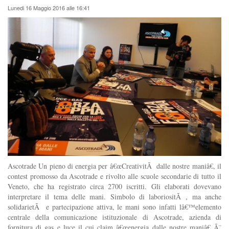
Lunedi 16 Maggio 2016 alle 16:41
Ascotrade Un pieno di energia per â€œCreativitÃ dalle nostre maniâ€, il
contest promosso da Ascotrade e rivolto alle scuole secondarie di tutto il
Veneto, che ha registrato circa 2700 iscritti. Gli elaborati dovevano
interpretare il tema delle mani. Simbolo di laboriositÃ , ma anche
solidarietÃ e partecipazione attiva, le mani sono infatti lâ€™elemento
centrale della comunicazione istituzionale di Ascotrade, azienda di
fornitura di gas e luce il cui claim â€œenergia dalle nostre maniâ€ Ã¨