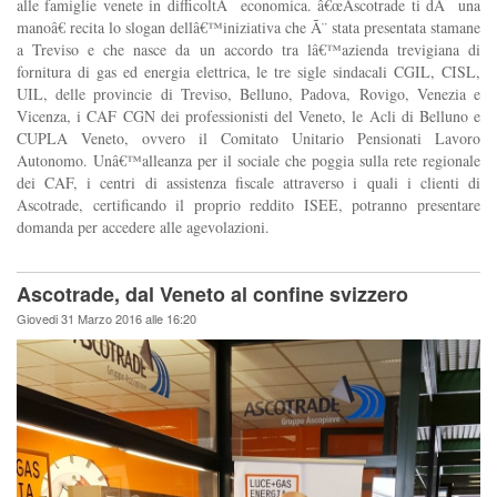
alle famiglie venete in difficoltÃ economica. â€œAscotrade ti dÃ una
manoâ€ recita lo slogan dellâ€™iniziativa che Ã¨ stata presentata stamane
a Treviso e che nasce da un accordo tra lâ€™azienda trevigiana di
fornitura di gas ed energia elettrica, le tre sigle sindacali CGIL, CISL,
UIL, delle provincie di Treviso, Belluno, Padova, Rovigo, Venezia e
Vicenza, i CAF CGN dei professionisti del Veneto, le Acli di Belluno e
CUPLA Veneto, ovvero il Comitato Unitario Pensionati Lavoro
Autonomo. Unâ€™alleanza per il sociale che poggia sulla rete regionale
dei CAF, i centri di assistenza fiscale attraverso i quali i clienti di
Ascotrade, certificando il proprio reddito ISEE, potranno presentare
domanda per accedere alle agevolazioni.
Ascotrade, dal Veneto al confine svizzero
Giovedi 31 Marzo 2016 alle 16:20