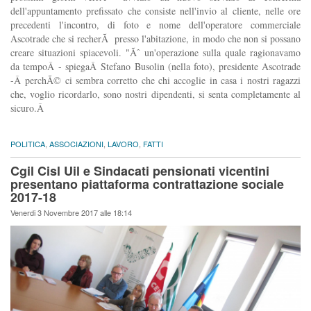
dell'appuntamento prefissato che consiste nell'invio al cliente, nelle ore
precedenti l'incontro, di foto e nome dell'operatore commerciale
Ascotrade che si recherÃ presso l'abitazione, in modo che non si possano
creare situazioni spiacevoli. "Ãˆ un'operazione sulla quale ragionavamo
da tempoÂ - spiegaÂ Stefano Busolin (nella foto), presidente Ascotrade
-Â perchÃ© ci sembra corretto che chi accoglie in casa i nostri ragazzi
che, voglio ricordarlo, sono nostri dipendenti, si senta completamente al
sicuro.Â
POLITICA
,
ASSOCIAZIONI
,
LAVORO
,
FATTI
Cgil Cisl Uil e Sindacati pensionati vicentini
presentano piattaforma contrattazione sociale
2017-18
Venerdi 3 Novembre 2017 alle 18:14