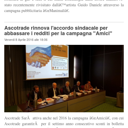
stato recentemente rivisitato dallâ€™artista Guido Daniele attraverso la
campagna pubblicitaria â€œManimaliâ€.
Ascotrade rinnova l'accordo sindacale per
abbassare i redditi per la campagna "Amici"
Venerdi 8 Aprile 2016 alle 18:06
Ascotrade SarÃ attiva anche nel 2016 la campagna â€œAmiciâ€, con cui
Ascotrade garantirÃ per il settimo anno consecutivo sconti in bolletta