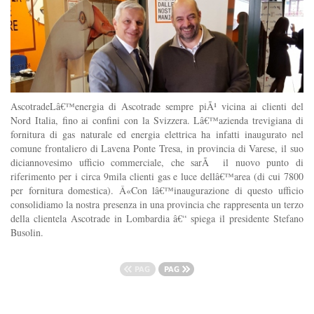
AscotradeLâ€™energia di Ascotrade sempre piÃ¹ vicina ai clienti del
Nord Italia, fino ai confini con la Svizzera. Lâ€™azienda trevigiana di
fornitura di gas naturale ed energia elettrica ha infatti inaugurato nel
comune frontaliero di Lavena Ponte Tresa, in provincia di Varese, il suo
diciannovesimo ufficio commerciale, che sarÃ il nuovo punto di
riferimento per i circa 9mila clienti gas e luce dellâ€™area (di cui 7800
per fornitura domestica). Â«Con lâ€™inaugurazione di questo ufficio
consolidiamo la nostra presenza in una provincia che rappresenta un terzo
della clientela Ascotrade in Lombardia â€“ spiega il presidente Stefano
Busolin.