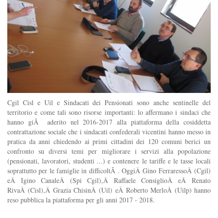
Cgil Cisl e Uil e Sindacati dei Pensionati sono anche sentinelle del
territorio e come tali sono risorse importanti: lo affermano i sindaci che
hanno giÃ aderito nel 2016-2017 alla piattaforma della cosiddetta
contrattazione sociale che i sindacati confederali vicentini hanno messo in
pratica da anni chiedendo ai primi cittadini dei 120 comuni berici un
confronto su diversi temi per migliorare i servizi alla popolazione
(pensionati, lavoratori, studenti ...) e contenere le tariffe e le tasse locali
soprattutto per le famiglie in difficoltÃ . OggiÂ Gino FerraressoÂ (Cgil)
eÂ Igino CanaleÂ (Spi Cgil),Â Raffaele ConsiglioÂ eÂ Renato
RivaÂ (Cisl),Â Grazia ChisinÂ (Uil) eÂ Roberto MerloÂ (Uilp) hanno
reso pubblica la piattaforma per gli anni 2017 - 2018.