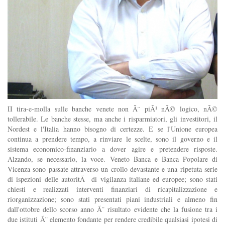
II tira-e-molla sulle banche venete non Ã¨ piÃ¹ nÃ© logico, nÃ©
tollerabile. Le banche stesse, ma anche i risparmiatori, gli investitori, il
Nordest e l'Italia hanno bisogno di certezze. E se l'Unione europea
continua a prendere tempo, a rinviare le scelte, sono il governo e il
sistema economico-finanziario a dover agire e pretendere risposte.
Alzando, se necessario, la voce. Veneto Banca e Banca Popolare di
Vicenza sono passate attraverso un crollo devastante e una ripetuta serie
di ispezioni delle autoritÃ di vigilanza italiane ed europee; sono stati
chiesti e realizzati interventi finanziari di ricapitalizzazione e
riorganizzazione; sono stati presentati piani industriali e almeno fin
dall'ottobre dello scorso anno Ã¨ risultato evidente che la fusione tra i
due istituti Ã¨ elemento fondante per rendere credibile qualsiasi ipotesi di