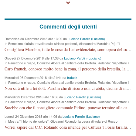
Commenti degli utenti
Domenica 30 Dicembre 2018 alle 13:00 da
Luciano Parolin (Luciano)
In Ennesimo ciclista travolto sulle strisce pedonali, Alessandra Marobin (Pd): "il
Comune si svegli"
Consigliera Marobin, tutte le cose da Lei evidenziate, sono opera del suo ex Assessore e compagno di Partito Antonio Marco Dalla Pozza Assessore alla "progettazione" di piste ciclabili e altre porcherie. A lui manderei il conto da saldare per incidenti e danni alle persone. E' ora che "finiamola." Avete perso rassegnatevi. qui IL SINDACO RUCCO NON C'ENTRA PER NIENTE. CAPITO!!!!!!!! Amen.
Giovedi 27 Dicembre 2018 alle 17:38 da
Luciano Parolin (Luciano)
In Panettone e ruspe, Comitato Albera al cantiere della Bretella. Rolando: "rispettare il
cronoprogramma"
Caro fratuck, conosco molto bene la zona, il percorso della bretella, la situazione dei cittadini, abito in Viale Trento. A partire dal 2003 ho partecipato al Comitato di Maddalene pro bretella, e a riunioni propositive per apportare modifiche al progetto. Numerose mie foto del territorio sono arrivate a Roma, altri miei interventi (non graditi dalla Sx) sono stati pubblicati dal GdV, assieme ad altri come Ciro Asproso, ora favorevole alla bretella. Ho partecipato alla raccolta firme per la chiusura della strada x 5 giorni eseguita dal Sindaco Hullwech per sforamento 180 Micro/g. Pertanto come impegno per la tematica sono apposto con la coscienza. Ora il Progetto è partito, fine! Voglio dire che la nuova Giunta "comunale" non c'entra più. L'opera sarà "malauguratamente" eseguita, ma non con il mio placet. Il Consigliere Comunale dovrebbe capire che la campagna elettorale è finita, con buona pace di tutti. Quello che invece dovrebbe interessare è la proprietà della strada, dall'uscita autostradale Ovest, sino alla Rotatoria dell'Albara, vi sono tre possessori: Autostrade SpA; La Provincia, il Comune. Come la mettiamo per il futuro ? I costi, da 50 sono saliti a 100 milioni di € come dire 20 milioni a KM (!) da non credere. Comunque si farà. Ma nessuno canti Vittoria, anzi meglio non farne un ulteriore fatto "partitico" per questioni elettorali o di seggio. Se mi manda la sua mail, sono disponibile ad inviare i documenti e le foto sopra descritte. Con ossequi, Luciano Parolin
Mercoledi 26 Dicembre 2018 alle 21:41 da
fratuck
In Panettone e ruspe, Comitato Albera al cantiere della Bretella. Rolando: "rispettare il
cronoprogramma"
Non sarà utile a lei dott. Parolin che di sicuro non ci abita, decine di migliaia di TIR, automobili e padroncini che passano quotidianamente per una strada appena rotabile, non è più possibile stendere i panni, attraversare la strada senza rischiare la morte, le case stanno crepando, i tempi sono cambiati e la bretella non passerà assolutamente per maddalene (ma cosa sta a dire?!), dia invece responsabilità a chi ha costruito tagliando la strada che doveva invece terminare a isola vicentina e non al moracchino lasciando Motta di Costabissara ancora in panne di traffico. I tempi sono cambiati dottore e se l'anagrafe della vita stagna nell'essere umano impressioni conservatrici, la società non le considera perchè va avanti, si industrializza e ha bisogno di infrastrutture e di sviluppo. Ultima considerazione, se è geloso di Rolando perchè vede in lui solo campagne politiche mentre si difendono i SOLI diritti dei cittadini, la preghiamo faccia considerazioni più appropriate. Saluti e complimenti per i suoi scritti.
Martedi 25 Dicembre 2018 alle 16:38 da
Luciano Parolin (Luciano)
In Panettone e ruspe, Comitato Albera al cantiere della Bretella. Rolando: "rispettare il
cronoprogramma"
Sarebbe ora che il consigliere comunale Pidino, ponesse termine alla campagna elettorale nel territorio del suo seggio Villaggio del Sole. La tiraca è iniziata, distruggerà 6 km di prateria ovest della città, ricca di fonti e sorgenti d'acqua. I cittadini di Maddalene non avranno più Pace la notte. Molta colpa per la costruzione di questa Strada è proprio del signor Rolando,dei suoi gazebo mobili e che vuol far passare questa opera VANDALICA come progetto "utile" a chi ? Non è cosa seria sig. Rolando!
Lunedi 24 Dicembre 2018 alle 14:06 da
Luciano Parolin (Luciano)
In Mostra "Il trionfo del colore", Giovanni Rolando: la paura di volare di Rucco
Vorrei sapere dal C.C. Rolando cosa intende per Cultura ? Forse tarallucci, vino e sagre, o spaghetti tricolori del PD ? Il continuo (s)parlare della mostra a Palazzo Chiericati caro consigliere DANNEGGIA FORTEMENTE l'immagine della città TUTTA e fa deviare i consensi che in RUSSIA (badi bene ex U.R.S.S.) sono ECCELLENTI. A livello artistico l'evento è di alta Valenza culturale, COMPITO di Tutta la Cittadinanza fare il possibile per propagandare l'iniziativa senza farne UN CASO PARTITICO come fa Lei da sempre. Meno Gazebo + Partecipazione! E così sia. Amen.