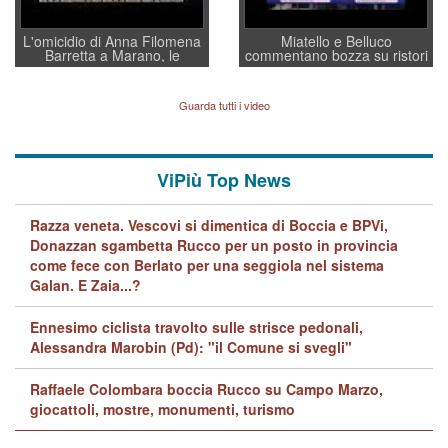
L'omicidio di Anna Filomena
Miatello e Belluco
Barretta a Marano, le
commentano bozza su ristori
indagini dei carabinieri di
BPVi e Veneto Banca
Vicenza sul marito Angelo
Lavarra: più avvincenti di
Guarda tutti i video
quelle di... Barbara D'Urso
ViPiù Top News
Razza veneta. Vescovi si dimentica di Boccia e BPVi,
Donazzan sgambetta Rucco per un posto in provincia
come fece con Berlato per una seggiola nel sistema
Galan. E Zaia...?
Ennesimo ciclista travolto sulle strisce pedonali,
Alessandra Marobin (Pd): "il Comune si svegli"
Raffaele Colombara boccia Rucco su Campo Marzo,
giocattoli, mostre, monumenti, turismo