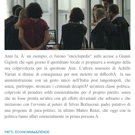
Anni fa, Ã¨ un esempio, ci furono "enciclopedie" sulle accuse a Gianni
Giglioli che ogni giorno il quotidiano locale ci propinava a sostegno della
sua colpevolezza per la questione Aim. L'allora assessore di Achille
Variati si dimise di conseguenza per non metetre in difficoltÃ la sua
amministrazione con un gesto unico nell'Italia post tangentopoli, che
senza, purtroppo, stroncare i criminali decapitÃ² un'intera classe politica,
colpevole di prendere soldi essenzialmente per il proprio partito, senza
che ne fosse pronta un'altra con gli effetti devastanti che subiamo e che
iniziarono con l'avvento al potere di Silvio Berlusconi, padre putativo di
una progenie di para-politici, in ultimo Matteo Renzi, che oggi con la
politica fanno affari essenzialmente in prima persona.Â
FATTI
,
ECONOMIA&AZIENDE