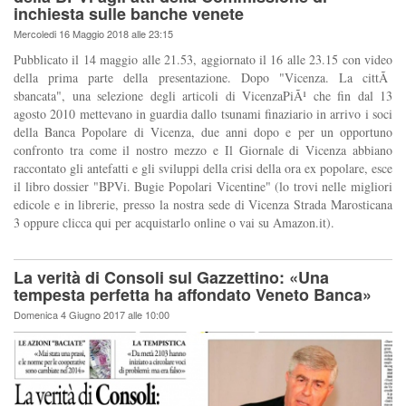
inchiesta sulle banche venete
Mercoledi 16 Maggio 2018 alle 23:15
Pubblicato il 14 maggio alle 21.53, aggiornato il 16 alle 23.15 con video
della prima parte della presentazione. Dopo "Vicenza. La cittÃ
sbancata", una selezione degli articoli di VicenzaPiÃ¹ che fin dal 13
agosto 2010 mettevano in guardia dallo tsunami finaziario in arrivo i soci
della Banca Popolare di Vicenza, due anni dopo e per un opportuno
confronto tra come il nostro mezzo e Il Giornale di Vicenza abbiano
raccontato gli antefatti e gli sviluppi della crisi della ora ex popolare, esce
il libro dossier "BPVi. Bugie Popolari Vicentine" (lo trovi nelle migliori
edicole e in librerie, presso la nostra sede di Vicenza Strada Marosticana
3 oppure clicca qui per acquistarlo online o vai su Amazon.it).
La verità di Consoli sul Gazzettino: «Una
tempesta perfetta ha affondato Veneto Banca»
Domenica 4 Giugno 2017 alle 10:00