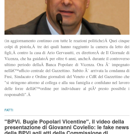
(in aggiornamento continuo con tutte le reazioni politiche)Â Quei cinque
colpi di pistola,Â tre dei quali hanno raggiunto la camera da letto dei
figli,Â contro la casa di Ario Gervasutti, ex direttoreÂ de Il Giornale di
Vicenza, che ha guidatoÂ per oltre 6 anni, ancheÂ durante il controverso
ultimo periodo dellaÂ Banca Popolare di Vicenza. Ora Ã¨ impegnato
nellâ€™ufficio centrale del Gazzettino. Subito Ã¨ arrivata la condanna di
Fnsi, Sindacato e Ordine giornalisti del Veneto e CdR del Gazzettino che
"si stringono attorno al collega e alla sua famiglia e confidano nel lavoro
delle forze dellâ€™ordine per individuare al piÃ¹ presto possibile i
responsabili".Â
FATTI
"BPVi. Bugie Popolari Vicentine", il video della
presentazione di Giovanni Coviello: le fake news
della BPVi agli atti della Commissione di