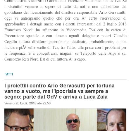
Confindustria Vicenza: Il Giornale di Vicenza e Videomedia alias Tva. Se
i vicentini vennero a sapere di fatto da noi e non dall'editore del
quotidiano del licenziamento del direttore responsabile Ario Gervasutti,
oggi vi anticipiamo quello che per ora Ã¨ certo riservandoci di
approfondire i dettagli anche con i diretti interessati: dal 2 luglio 2018
Francesco Nicoli ha affiancato in Videomedia Tva con la carica di
Procuratore speciale e con almeno uguali deleghe e poteri Claudio
Cegalin tuttora direttore generale ma destinato, probabilmente, a non
incidere piÃ¹ sulle scelte di Tva, tra l'altro alle prese con i problemi per
le frequenze, e a concentrarsi, magari, su Teleporto delle Alpi e sul
Consorzio Reti Nord Est di cui tuttora Ã¨ a capo.
FATTI
I proiettili contro Ario Gervasutti per fortuna
vanno a vuoto, ma l'ipocrisia va sempre a
segno: parte dal GdV e arriva a Luca Zaia
Venerdi 20 Luglio 2018 alle 22:50