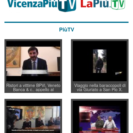
PiùTV
Ristori a vittime BPVi, Veneto
Viaggio nella baraccopoli di
Banca & c., appello al
via Giuriato a San Pio X.
sottosegretario Alessio
Vicenza ai Vicentini: “faremo
Villarosa: per mettere ordine
un regalo di Natale ai
convochi con Di Maio CNCU
residenti”
a supporto della cabina di
regia al Mef