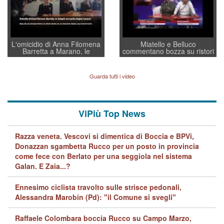
L'omicidio di Anna Filomena
Miatello e Belluco
Barretta a Marano, le
commentano bozza su ristori
indagini dei carabinieri di
BPVi e Veneto Banca
Vicenza sul marito Angelo
Lavarra: più avvincenti di
Guarda tutti i video
quelle di... Barbara D'Urso
ViPiù Top News
Razza veneta. Vescovi si dimentica di Boccia e BPVi,
Donazzan sgambetta Rucco per un posto in provincia
come fece con Berlato per una seggiola nel sistema
Galan. E Zaia...?
Ennesimo ciclista travolto sulle strisce pedonali,
Alessandra Marobin (Pd): "il Comune si svegli"
Raffaele Colombara boccia Rucco su Campo Marzo,