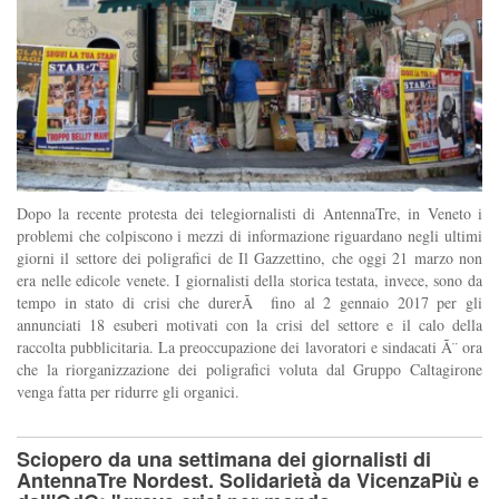
Dopo la recente protesta dei telegiornalisti di AntennaTre, in Veneto i
problemi che colpiscono i mezzi di informazione riguardano negli ultimi
giorni il settore dei poligrafici de Il Gazzettino, che oggi 21 marzo non
era nelle edicole venete. I giornalisti della storica testata, invece, sono da
tempo in stato di crisi che durerÃ fino al 2 gennaio 2017 per gli
annunciati 18 esuberi motivati con la crisi del settore e il calo della
raccolta pubblicitaria. La preoccupazione dei lavoratori e sindacati Ã¨ ora
che la riorganizzazione dei poligrafici voluta dal Gruppo Caltagirone
venga fatta per ridurre gli organici.
Sciopero da una settimana dei giornalisti di
AntennaTre Nordest. Solidarietà da VicenzaPiù e