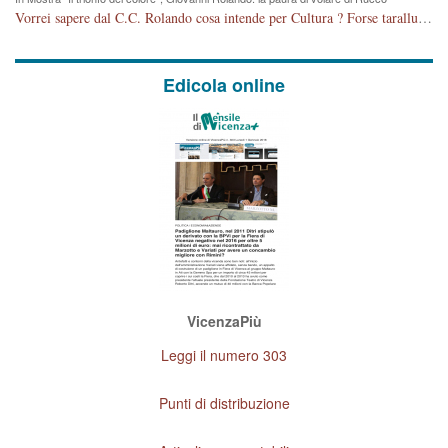
Vorrei sapere dal C.C. Rolando cosa intende per Cultura ? Forse tarallucci, vino e sagre, o spaghetti tricolori del PD ? Il continuo (s)parlare della mostra a Palazzo Chiericati caro consigliere DANNEGGIA FORTEMENTE l'immagine della città TUTTA e fa deviare i consensi che in RUSSIA (badi bene ex U.R.S.S.) sono ECCELLENTI. A livello artistico l'evento è di alta Valenza culturale, COMPITO di Tutta la Cittadinanza fare il possibile per propagandare l'iniziativa senza farne UN CASO PARTITICO come fa Lei da sempre. Meno Gazebo + Partecipazione! E così sia. Amen.
Edicola online
VicenzaPiù
Leggi il numero 303
Punti di distribuzione