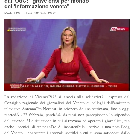
dall'OdG: "grave crisi per mondo
dell'informazione veneta"
Martedi 23 Febbraio 2016 alle 23:29
La redazione di VicenzaPiÃ¹ si associa alla solidarietÃ espressa dal
Consiglio regionale dei giornalisti del Veneto ai colleghi dell'emittente
televisiva AntennaTre Nordest, in sciopero da una settimana, fino a oggi
martedÃ¬ 23 febbraio, perchÃ© da mesi non percepiscono lo stipendio
dall'azienda. "La situazione in cui si trovano ad operare i giornalisti, ma
anche i tecnici, di AntennaTre Ã¨ insostenibile - scrive in una nota l'odg
del Veneto - nonostante i notevoli sacrifici a cui si sono sottoposti dallo