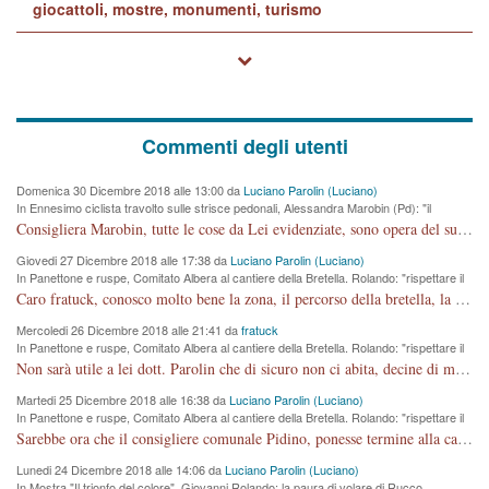
giocattoli, mostre, monumenti, turismo
Commenti degli utenti
Domenica 30 Dicembre 2018 alle 13:00 da
Luciano Parolin (Luciano)
In Ennesimo ciclista travolto sulle strisce pedonali, Alessandra Marobin (Pd): "il
Comune si svegli"
Consigliera Marobin, tutte le cose da Lei evidenziate, sono opera del suo ex Assessore e compagno di Partito Antonio Marco Dalla Pozza Assessore alla "progettazione" di piste ciclabili e altre porcherie. A lui manderei il conto da saldare per incidenti e danni alle persone. E' ora che "finiamola." Avete perso rassegnatevi. qui IL SINDACO RUCCO NON C'ENTRA PER NIENTE. CAPITO!!!!!!!! Amen.
Giovedi 27 Dicembre 2018 alle 17:38 da
Luciano Parolin (Luciano)
In Panettone e ruspe, Comitato Albera al cantiere della Bretella. Rolando: "rispettare il
cronoprogramma"
Caro fratuck, conosco molto bene la zona, il percorso della bretella, la situazione dei cittadini, abito in Viale Trento. A partire dal 2003 ho partecipato al Comitato di Maddalene pro bretella, e a riunioni propositive per apportare modifiche al progetto. Numerose mie foto del territorio sono arrivate a Roma, altri miei interventi (non graditi dalla Sx) sono stati pubblicati dal GdV, assieme ad altri come Ciro Asproso, ora favorevole alla bretella. Ho partecipato alla raccolta firme per la chiusura della strada x 5 giorni eseguita dal Sindaco Hullwech per sforamento 180 Micro/g. Pertanto come impegno per la tematica sono apposto con la coscienza. Ora il Progetto è partito, fine! Voglio dire che la nuova Giunta "comunale" non c'entra più. L'opera sarà "malauguratamente" eseguita, ma non con il mio placet. Il Consigliere Comunale dovrebbe capire che la campagna elettorale è finita, con buona pace di tutti. Quello che invece dovrebbe interessare è la proprietà della strada, dall'uscita autostradale Ovest, sino alla Rotatoria dell'Albara, vi sono tre possessori: Autostrade SpA; La Provincia, il Comune. Come la mettiamo per il futuro ? I costi, da 50 sono saliti a 100 milioni di € come dire 20 milioni a KM (!) da non credere. Comunque si farà. Ma nessuno canti Vittoria, anzi meglio non farne un ulteriore fatto "partitico" per questioni elettorali o di seggio. Se mi manda la sua mail, sono disponibile ad inviare i documenti e le foto sopra descritte. Con ossequi, Luciano Parolin
Mercoledi 26 Dicembre 2018 alle 21:41 da
fratuck
In Panettone e ruspe, Comitato Albera al cantiere della Bretella. Rolando: "rispettare il
cronoprogramma"
Non sarà utile a lei dott. Parolin che di sicuro non ci abita, decine di migliaia di TIR, automobili e padroncini che passano quotidianamente per una strada appena rotabile, non è più possibile stendere i panni, attraversare la strada senza rischiare la morte, le case stanno crepando, i tempi sono cambiati e la bretella non passerà assolutamente per maddalene (ma cosa sta a dire?!), dia invece responsabilità a chi ha costruito tagliando la strada che doveva invece terminare a isola vicentina e non al moracchino lasciando Motta di Costabissara ancora in panne di traffico. I tempi sono cambiati dottore e se l'anagrafe della vita stagna nell'essere umano impressioni conservatrici, la società non le considera perchè va avanti, si industrializza e ha bisogno di infrastrutture e di sviluppo. Ultima considerazione, se è geloso di Rolando perchè vede in lui solo campagne politiche mentre si difendono i SOLI diritti dei cittadini, la preghiamo faccia considerazioni più appropriate. Saluti e complimenti per i suoi scritti.
Martedi 25 Dicembre 2018 alle 16:38 da
Luciano Parolin (Luciano)
In Panettone e ruspe, Comitato Albera al cantiere della Bretella. Rolando: "rispettare il
cronoprogramma"
Sarebbe ora che il consigliere comunale Pidino, ponesse termine alla campagna elettorale nel territorio del suo seggio Villaggio del Sole. La tiraca è iniziata, distruggerà 6 km di prateria ovest della città, ricca di fonti e sorgenti d'acqua. I cittadini di Maddalene non avranno più Pace la notte. Molta colpa per la costruzione di questa Strada è proprio del signor Rolando,dei suoi gazebo mobili e che vuol far passare questa opera VANDALICA come progetto "utile" a chi ? Non è cosa seria sig. Rolando!
Lunedi 24 Dicembre 2018 alle 14:06 da
Luciano Parolin (Luciano)
In Mostra "Il trionfo del colore", Giovanni Rolando: la paura di volare di Rucco