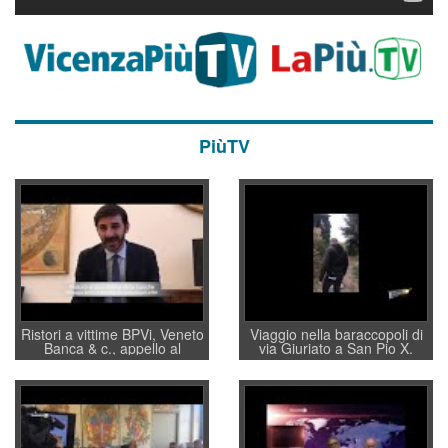
PiùTV
Ristori a vittime BPVi, Veneto
Viaggio nella baraccopoli di
Banca & c., appello al
via Giuriato a San Pio X.
sottosegretario Alessio
Vicenza ai Vicentini: “faremo
Villarosa: per mettere ordine
un regalo di Natale ai
convochi con Di Maio CNCU
residenti”
a supporto della cabina di
regia al Mef