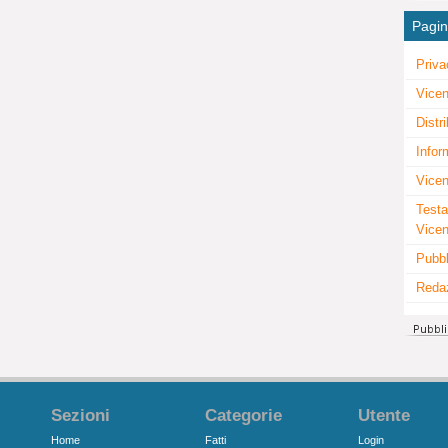
Pagi
Priva
Vicen
Distr
Infor
Vicen
Testa
Vice
Pubbl
Reda
Sezioni
Categorie
Utente
Home
Fatti
Login