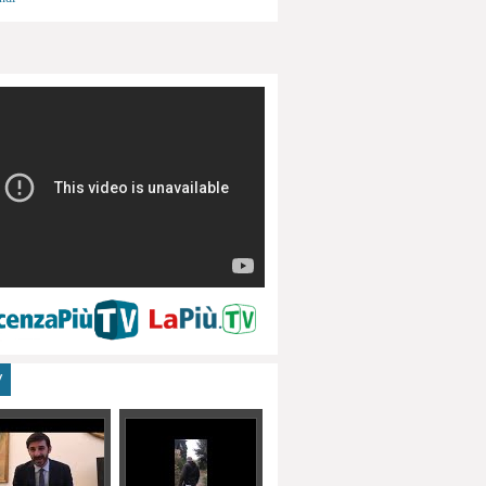
menti, turismo
V