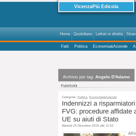
VicenzaPiù Edicola
Home
Quotidiano
Lettori in diretta
StranI
Fatti
Politica
Economia&Aziende
A
Archivio per tag:
Angelo D'Adamo
Categorie:
Politica
,
Economia&Aziende
Indennizzi a risparmiator
FVG: procedure affidate a
UE su aiuti di Stato
Martedi 25 Dicembre 2018 alle 11:52
All'