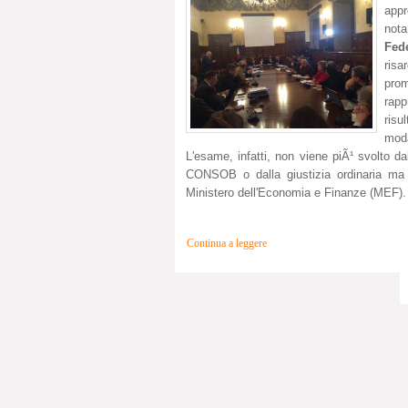
appr
no
Fed
risa
prom
rapp
risu
mod
L'esame, infatti, non viene piÃ¹ svolto da
CONSOB o dalla giustizia ordinaria ma 
Ministero dell'Economia e Finanze (MEF).
Continua a leggere