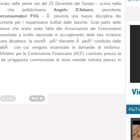
ovato nelle prime ore del 23 Dicembre dal Senato - scrive nella
monu
ta che pubblichiamo
Angelo D'Adamo
, presidente
erconsumatori FVG
- Ã¨ prevista una nuova disciplina dei
rcimenti per i risparmiatori truffati dalle banche. Gran parte delle
esse che erano state fatte alle Associazioni dei Consumatori
resentate a livello nazionale in accoglimento delle loro richieste
ltano disattese; la novitÃ piÃ¹ rilevante Ã¨ perÃ² costituita dalle
alitÃ con cui vengono esaminate le domande di rimborso.
ll'Arbitro per le Controversie Finanziarie (ACF) costituito presso la
da un'apposita commissione di nove membri istituita presso in
PiùT