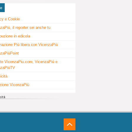
ne
cy e Cookie
zaPiù, il reporter sei anche tu
ibuzione in edicola
mazione Più libera con VicenzaPiù
zaPiùPoint
te VicenzaPiu.com, VicenzaPiù e
nzaPiùTV
icità
zione VicenzaPiù
⁁