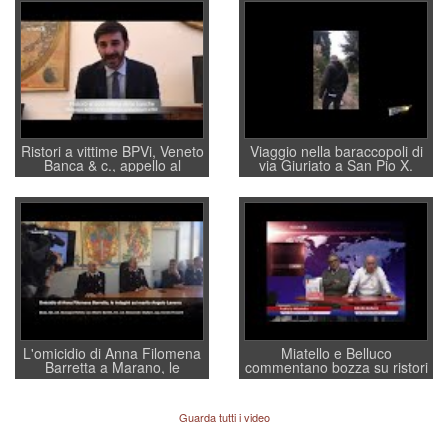
Ristori a vittime BPVi, Veneto
Viaggio nella baraccopoli di
Banca & c., appello al
via Giuriato a San Pio X.
sottosegretario Alessio
Vicenza ai Vicentini: “faremo
Villarosa: per mettere ordine
un regalo di Natale ai
convochi con Di Maio CNCU
residenti”
a supporto della cabina di
regia al Mef
L'omicidio di Anna Filomena
Miatello e Belluco
Barretta a Marano, le
commentano bozza su ristori
indagini dei carabinieri di
BPVi e Veneto Banca
Vicenza sul marito Angelo
Lavarra: più avvincenti di
Guarda tutti i video
quelle di... Barbara D'Urso