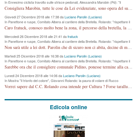
In Ennesimo ciclista travolto sulle strisce pedonali, Alessandra Marobin (Pd): "il
Comune si svegli"
Consigliera Marobin, tutte le cose da Lei evidenziate, sono opera del suo ex Assessore e compagno di Partito Antonio Marco Dalla Pozza Assessore alla "progettazione" di piste ciclabili e altre porcherie. A lui manderei il conto da saldare per incidenti e danni alle persone. E' ora che "finiamola." Avete perso rassegnatevi. qui IL SINDACO RUCCO NON C'ENTRA PER NIENTE. CAPITO!!!!!!!! Amen.
Giovedi 27 Dicembre 2018 alle 17:38 da
Luciano Parolin (Luciano)
In Panettone e ruspe, Comitato Albera al cantiere della Bretella. Rolando: "rispettare il
cronoprogramma"
Caro fratuck, conosco molto bene la zona, il percorso della bretella, la situazione dei cittadini, abito in Viale Trento. A partire dal 2003 ho partecipato al Comitato di Maddalene pro bretella, e a riunioni propositive per apportare modifiche al progetto. Numerose mie foto del territorio sono arrivate a Roma, altri miei interventi (non graditi dalla Sx) sono stati pubblicati dal GdV, assieme ad altri come Ciro Asproso, ora favorevole alla bretella. Ho partecipato alla raccolta firme per la chiusura della strada x 5 giorni eseguita dal Sindaco Hullwech per sforamento 180 Micro/g. Pertanto come impegno per la tematica sono apposto con la coscienza. Ora il Progetto è partito, fine! Voglio dire che la nuova Giunta "comunale" non c'entra più. L'opera sarà "malauguratamente" eseguita, ma non con il mio placet. Il Consigliere Comunale dovrebbe capire che la campagna elettorale è finita, con buona pace di tutti. Quello che invece dovrebbe interessare è la proprietà della strada, dall'uscita autostradale Ovest, sino alla Rotatoria dell'Albara, vi sono tre possessori: Autostrade SpA; La Provincia, il Comune. Come la mettiamo per il futuro ? I costi, da 50 sono saliti a 100 milioni di € come dire 20 milioni a KM (!) da non credere. Comunque si farà. Ma nessuno canti Vittoria, anzi meglio non farne un ulteriore fatto "partitico" per questioni elettorali o di seggio. Se mi manda la sua mail, sono disponibile ad inviare i documenti e le foto sopra descritte. Con ossequi, Luciano Parolin
Mercoledi 26 Dicembre 2018 alle 21:41 da
fratuck
In Panettone e ruspe, Comitato Albera al cantiere della Bretella. Rolando: "rispettare il
cronoprogramma"
Non sarà utile a lei dott. Parolin che di sicuro non ci abita, decine di migliaia di TIR, automobili e padroncini che passano quotidianamente per una strada appena rotabile, non è più possibile stendere i panni, attraversare la strada senza rischiare la morte, le case stanno crepando, i tempi sono cambiati e la bretella non passerà assolutamente per maddalene (ma cosa sta a dire?!), dia invece responsabilità a chi ha costruito tagliando la strada che doveva invece terminare a isola vicentina e non al moracchino lasciando Motta di Costabissara ancora in panne di traffico. I tempi sono cambiati dottore e se l'anagrafe della vita stagna nell'essere umano impressioni conservatrici, la società non le considera perchè va avanti, si industrializza e ha bisogno di infrastrutture e di sviluppo. Ultima considerazione, se è geloso di Rolando perchè vede in lui solo campagne politiche mentre si difendono i SOLI diritti dei cittadini, la preghiamo faccia considerazioni più appropriate. Saluti e complimenti per i suoi scritti.
Martedi 25 Dicembre 2018 alle 16:38 da
Luciano Parolin (Luciano)
In Panettone e ruspe, Comitato Albera al cantiere della Bretella. Rolando: "rispettare il
cronoprogramma"
Sarebbe ora che il consigliere comunale Pidino, ponesse termine alla campagna elettorale nel territorio del suo seggio Villaggio del Sole. La tiraca è iniziata, distruggerà 6 km di prateria ovest della città, ricca di fonti e sorgenti d'acqua. I cittadini di Maddalene non avranno più Pace la notte. Molta colpa per la costruzione di questa Strada è proprio del signor Rolando,dei suoi gazebo mobili e che vuol far passare questa opera VANDALICA come progetto "utile" a chi ? Non è cosa seria sig. Rolando!
Lunedi 24 Dicembre 2018 alle 14:06 da
Luciano Parolin (Luciano)
In Mostra "Il trionfo del colore", Giovanni Rolando: la paura di volare di Rucco
Vorrei sapere dal C.C. Rolando cosa intende per Cultura ? Forse tarallucci, vino e sagre, o spaghetti tricolori del PD ? Il continuo (s)parlare della mostra a Palazzo Chiericati caro consigliere DANNEGGIA FORTEMENTE l'immagine della città TUTTA e fa deviare i consensi che in RUSSIA (badi bene ex U.R.S.S.) sono ECCELLENTI. A livello artistico l'evento è di alta Valenza culturale, COMPITO di Tutta la Cittadinanza fare il possibile per propagandare l'iniziativa senza farne UN CASO PARTITICO come fa Lei da sempre. Meno Gazebo + Partecipazione! E così sia. Amen.
Edicola online