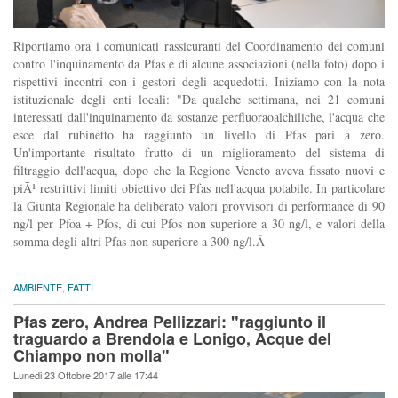
Riportiamo ora i comunicati rassicuranti del Coordinamento dei comuni
contro l'inquinamento da Pfas e di alcune associazioni (nella foto) dopo i
rispettivi incontri con i gestori degli acquedotti. Iniziamo con la nota
istituzionale degli enti locali: "Da qualche settimana, nei 21 comuni
interessati dall'inquinamento da sostanze perfluoraoalchiliche, l'acqua che
esce dal rubinetto ha raggiunto un livello di Pfas pari a zero.
Un'importante risultato frutto di un miglioramento del sistema di
filtraggio dell'acqua, dopo che la Regione Veneto aveva fissato nuovi e
piÃ¹ restrittivi limiti obiettivo dei Pfas nell'acqua potabile. In particolare
la Giunta Regionale ha deliberato valori provvisori di performance di 90
ng/l per Pfoa + Pfos, di cui Pfos non superiore a 30 ng/l, e valori della
somma degli altri Pfas non superiore a 300 ng/l.Â
AMBIENTE
,
FATTI
Pfas zero, Andrea Pellizzari: "raggiunto il
traguardo a Brendola e Lonigo, Acque del
Chiampo non molla"
Lunedi 23 Ottobre 2017 alle 17:44