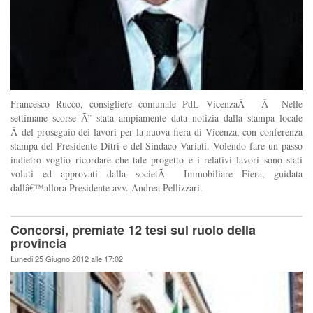
Francesco Rucco, consigliere comunale PdL VicenzaÂ -Â Nelle
settimane scorse Ã¨ stata ampiamente data notizia dalla stampa locale
Â del proseguio dei lavori per la nuova fiera di Vicenza, con conferenza
stampa del Presidente Ditri e del Sindaco Variati. Volendo fare un passo
indietro voglio ricordare che tale progetto e i relativi lavori sono stati
voluti ed approvati dalla societÃ Immobiliare Fiera, guidata
dallâ€™allora Presidente avv. Andrea Pellizzari.
Concorsi, premiate 12 tesi sul ruolo della
provincia
Lunedi 25 Giugno 2012 alle 17:02