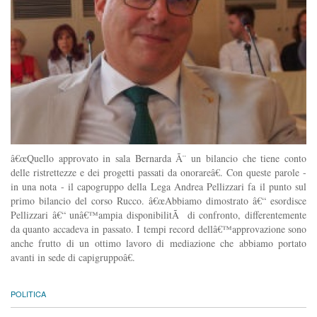
â€œQuello approvato in sala Bernarda Ã¨ un bilancio che tiene conto
delle ristrettezze e dei progetti passati da onorareâ€. Con queste parole -
in una nota - il capogruppo della Lega Andrea Pellizzari fa il punto sul
primo bilancio del corso Rucco. â€œAbbiamo dimostrato â€“ esordisce
Pellizzari â€“ unâ€™ampia disponibilitÃ di confronto, differentemente
da quanto accadeva in passato. I tempi record dellâ€™approvazione sono
anche frutto di un ottimo lavoro di mediazione che abbiamo portato
avanti in sede di capigruppoâ€.
POLITICA