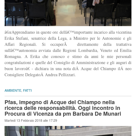
â€œApprendiamo in queste ore dellâ€™importante incarico alla vicentina
Erika Stefani, senatrice della Lega, a Ministro per le Autonomie e gli
Affari Regionali. Si occuperÃ direttamente della trattativa
sullâ€™autonomia avviata dalle Regioni Lombardia, Veneto ed Emilia
Romagna. A Erika che conosco e stimo da anni le mie personali
congratulazioni e quelle del Consiglio di Amministrazione e gli auguri di
buon lavoroâ€ - dichiara in una nota diÂ Acque del Chiampo ilÂ neo
Consigliere DelegatoÂ Andrea Pellizzari.
AMBIENTE
,
FATTI
Pfas, impegno di Acque del Chiampo nella
ricerca delle responsabilità. Oggi incontro in
Procura di Vicenza da pm Barbara De Munari
Martedi 13 Febbraio 2018 alle 17:29