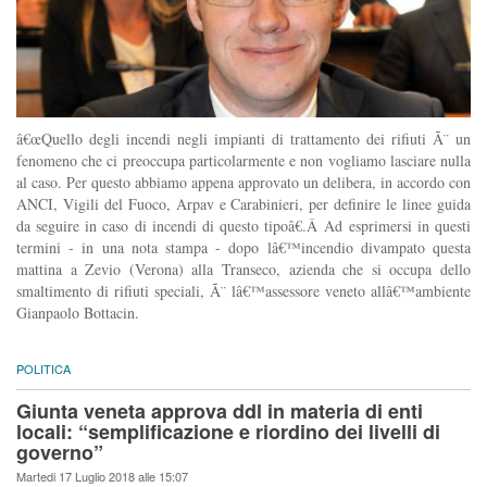
â€œQuello degli incendi negli impianti di trattamento dei rifiuti Ã¨ un
fenomeno che ci preoccupa particolarmente e non vogliamo lasciare nulla
al caso. Per questo abbiamo appena approvato un delibera, in accordo con
ANCI, Vigili del Fuoco, Arpav e Carabinieri, per definire le linee guida
da seguire in caso di incendi di questo tipoâ€.Â Ad esprimersi in questi
termini - in una nota stampa - dopo lâ€™incendio divampato questa
mattina a Zevio (Verona) alla Transeco, azienda che si occupa dello
smaltimento di rifiuti speciali, Ã¨ lâ€™assessore veneto allâ€™ambiente
Gianpaolo Bottacin.
POLITICA
Giunta veneta approva ddl in materia di enti
locali: “semplificazione e riordino dei livelli di
governo”
Martedi 17 Luglio 2018 alle 15:07