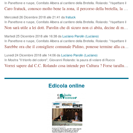
In Panettone e ruspe, Comitato Albera al cantiere della Bretella. Rolando: "rispettare il
cronoprogramma"
Caro fratuck, conosco molto bene la zona, il percorso della bretella, la situazione dei cittadini, abito in Viale Trento. A partire dal 2003 ho partecipato al Comitato di Maddalene pro bretella, e a riunioni propositive per apportare modifiche al progetto. Numerose mie foto del territorio sono arrivate a Roma, altri miei interventi (non graditi dalla Sx) sono stati pubblicati dal GdV, assieme ad altri come Ciro Asproso, ora favorevole alla bretella. Ho partecipato alla raccolta firme per la chiusura della strada x 5 giorni eseguita dal Sindaco Hullwech per sforamento 180 Micro/g. Pertanto come impegno per la tematica sono apposto con la coscienza. Ora il Progetto è partito, fine! Voglio dire che la nuova Giunta "comunale" non c'entra più. L'opera sarà "malauguratamente" eseguita, ma non con il mio placet. Il Consigliere Comunale dovrebbe capire che la campagna elettorale è finita, con buona pace di tutti. Quello che invece dovrebbe interessare è la proprietà della strada, dall'uscita autostradale Ovest, sino alla Rotatoria dell'Albara, vi sono tre possessori: Autostrade SpA; La Provincia, il Comune. Come la mettiamo per il futuro ? I costi, da 50 sono saliti a 100 milioni di € come dire 20 milioni a KM (!) da non credere. Comunque si farà. Ma nessuno canti Vittoria, anzi meglio non farne un ulteriore fatto "partitico" per questioni elettorali o di seggio. Se mi manda la sua mail, sono disponibile ad inviare i documenti e le foto sopra descritte. Con ossequi, Luciano Parolin
Mercoledi 26 Dicembre 2018 alle 21:41 da
fratuck
In Panettone e ruspe, Comitato Albera al cantiere della Bretella. Rolando: "rispettare il
cronoprogramma"
Non sarà utile a lei dott. Parolin che di sicuro non ci abita, decine di migliaia di TIR, automobili e padroncini che passano quotidianamente per una strada appena rotabile, non è più possibile stendere i panni, attraversare la strada senza rischiare la morte, le case stanno crepando, i tempi sono cambiati e la bretella non passerà assolutamente per maddalene (ma cosa sta a dire?!), dia invece responsabilità a chi ha costruito tagliando la strada che doveva invece terminare a isola vicentina e non al moracchino lasciando Motta di Costabissara ancora in panne di traffico. I tempi sono cambiati dottore e se l'anagrafe della vita stagna nell'essere umano impressioni conservatrici, la società non le considera perchè va avanti, si industrializza e ha bisogno di infrastrutture e di sviluppo. Ultima considerazione, se è geloso di Rolando perchè vede in lui solo campagne politiche mentre si difendono i SOLI diritti dei cittadini, la preghiamo faccia considerazioni più appropriate. Saluti e complimenti per i suoi scritti.
Martedi 25 Dicembre 2018 alle 16:38 da
Luciano Parolin (Luciano)
In Panettone e ruspe, Comitato Albera al cantiere della Bretella. Rolando: "rispettare il
cronoprogramma"
Sarebbe ora che il consigliere comunale Pidino, ponesse termine alla campagna elettorale nel territorio del suo seggio Villaggio del Sole. La tiraca è iniziata, distruggerà 6 km di prateria ovest della città, ricca di fonti e sorgenti d'acqua. I cittadini di Maddalene non avranno più Pace la notte. Molta colpa per la costruzione di questa Strada è proprio del signor Rolando,dei suoi gazebo mobili e che vuol far passare questa opera VANDALICA come progetto "utile" a chi ? Non è cosa seria sig. Rolando!
Lunedi 24 Dicembre 2018 alle 14:06 da
Luciano Parolin (Luciano)
In Mostra "Il trionfo del colore", Giovanni Rolando: la paura di volare di Rucco
Vorrei sapere dal C.C. Rolando cosa intende per Cultura ? Forse tarallucci, vino e sagre, o spaghetti tricolori del PD ? Il continuo (s)parlare della mostra a Palazzo Chiericati caro consigliere DANNEGGIA FORTEMENTE l'immagine della città TUTTA e fa deviare i consensi che in RUSSIA (badi bene ex U.R.S.S.) sono ECCELLENTI. A livello artistico l'evento è di alta Valenza culturale, COMPITO di Tutta la Cittadinanza fare il possibile per propagandare l'iniziativa senza farne UN CASO PARTITICO come fa Lei da sempre. Meno Gazebo + Partecipazione! E così sia. Amen.
Edicola online