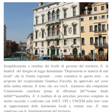
Semplificazione e riordino dei livelli di governo del territorio Ã¨ la
finalitÃ del disegno di legge denominato "Disposizioni in materia di enti
locali" che la Giunta regionale - come comunica in questa nota - su
proposta del vicepresidente Gianluca Forcolin, ha approvato nel corso
della seduta odierna. Il testo, che ora verrÃ trasmesso alla competente
Commissione consiliare prima di affrontare lâ€™esame finale
dellâ€™assemblea, Ã¨ il risultato di un articolato percorso compiuto in
stretto raccordo e confronto con ANCI, UPI e UNCEM nella loro veste
di rappresentanti delle Autonomie locali e, tramite esse, Ã¨ stato
condiviso con le Amministrazioni del territorio.