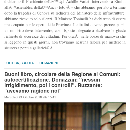
dichiarato il Presidente dellâ€™Upi Achille Variati intervendo a Rimini
allâ€™assemblea dellâ€™Anci (foto)Â - che abbiamo portato a termine
dopo la tragedia di Genova su richiesta del Ministero delle infrastrutture,
abbiamo ricevuto solo silenzi. Il Ministro Toninelli ha dichiarato di essere
preoccupato per le opere delle Province. I cittadini devono preoccuparsi,
un ministro deve intervenire, con risposte adeguate a risolvere le giuste
richieste di sicurezze dei cittadini. Per ora,Â nelle bozze di manovra che
si leggono in questi giorni, non troviamo nessuna risorsa per mettere in
sicurezza ponti e gallerieâ€.Â
POLITICA
,
SCUOLA E FORMAZIONE
Buoni libro, circolare della Regione ai Comuni:
autocertificazione. Donazzan: "nessun
irrigidimento, poi i controlli”. Ruzzante:
“avevamo ragione noi”
Mercoledi 24 Ottobre 2018 alle 15:41