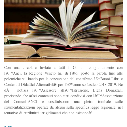
Con una circolare inviata a tutti i Comuni congiuntamente con
lâ€™Anci, la Regione Veneto ha, di fatto, posto la parola fine alle
polemiche sul bando per la concessione del contributo â€œBuoni-Libri e
Contenuti Didattici Alternativiâ€ per lâ€™anno scolastico 2018-2019. Ne
dÃ notizia lâ€™Assessore allâ€™Istruzione, Elena Donazzan,
precisando che â€œi contenuti sono stati condivisi con lâ€™Associazione
dei Comuni-ANCI e costituiscono una pietra tombale sulle
strumentalizzazioni operate da alcuni sulla specifica legge regionale, nel
tentativo di attribuirci irrigidimenti che non esistonoâ€.