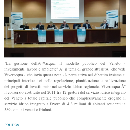
"La gestione dellâ€™acqua: il modello pubblico del Veneto -
investimenti, lavoro e ambiente" Ã¨ il tema di grande attualitÃ che vede
Viveracqua - che invia questa nota -Â parte attiva nel dibattito insieme ai
principali interlocutori nella regolazione, pianificazione e realizzazione
dei progetti di investimento nel servizio idrico regionale. Viveracqua Ã¨
il consorzio costituito nel 2011 tra 12 gestori del servizio idrico integrato
del Veneto a totale capitale pubblico che complessivamente erogano il
servizio idrico integrato a favore di 4,8 milioni di abitanti residenti in
589 comuni veneti e friulani.
POLITICA