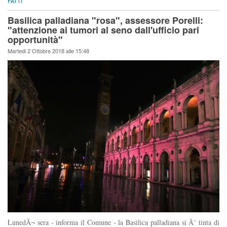
FATTI
Basilica palladiana "rosa", assessore Porelli:
"attenzione ai tumori al seno dall'ufficio pari
opportunità"
Martedi 2 Ottobre 2018 alle 15:48
LunedÃ¬ sera - informa il Comune - la Basilica palladiana si Ã¨ tinta di