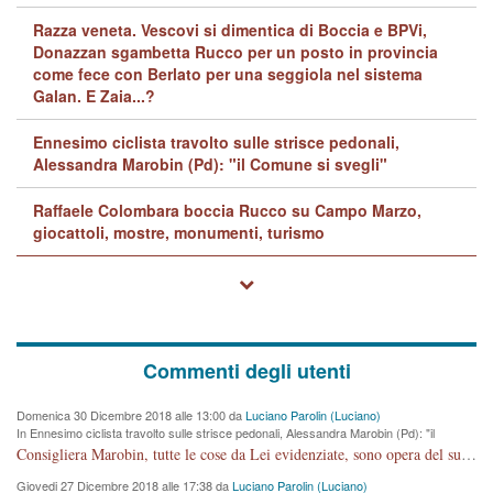
Razza veneta. Vescovi si dimentica di Boccia e BPVi,
Donazzan sgambetta Rucco per un posto in provincia
come fece con Berlato per una seggiola nel sistema
Galan. E Zaia...?
Ennesimo ciclista travolto sulle strisce pedonali,
Alessandra Marobin (Pd): "il Comune si svegli"
Raffaele Colombara boccia Rucco su Campo Marzo,
giocattoli, mostre, monumenti, turismo
Commenti degli utenti
Domenica 30 Dicembre 2018 alle 13:00 da
Luciano Parolin (Luciano)
In Ennesimo ciclista travolto sulle strisce pedonali, Alessandra Marobin (Pd): "il
Comune si svegli"
Consigliera Marobin, tutte le cose da Lei evidenziate, sono opera del suo ex Assessore e compagno di Partito Antonio Marco Dalla Pozza Assessore alla "progettazione" di piste ciclabili e altre porcherie. A lui manderei il conto da saldare per incidenti e danni alle persone. E' ora che "finiamola." Avete perso rassegnatevi. qui IL SINDACO RUCCO NON C'ENTRA PER NIENTE. CAPITO!!!!!!!! Amen.
Giovedi 27 Dicembre 2018 alle 17:38 da
Luciano Parolin (Luciano)