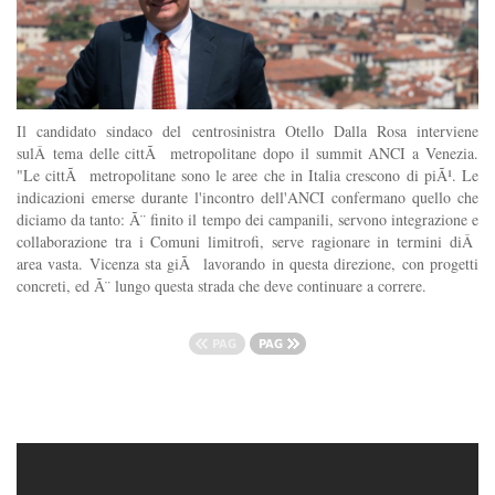
Il candidato sindaco del centrosinistra Otello Dalla Rosa interviene
sulÂ tema delle cittÃ metropolitane dopo il summit ANCI a Venezia.
"Le cittÃ metropolitane sono le aree che in Italia crescono di piÃ¹. Le
indicazioni emerse durante l'incontro dell'ANCI confermano quello che
diciamo da tanto: Ã¨ finito il tempo dei campanili, servono integrazione e
collaborazione tra i Comuni limitrofi, serve ragionare in termini diÂ
area vasta. Vicenza sta giÃ lavorando in questa direzione, con progetti
concreti, ed Ã¨ lungo questa strada che deve continuare a correre.