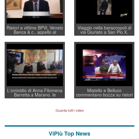
Ristori a vittime BPVi, Veneto
Viaggio nella baraccopoli di
Banca & c., appello al
via Giuriato a San Pio X.
sottosegretario Alessio
Vicenza ai Vicentini: “faremo
Villarosa: per mettere ordine
un regalo di Natale ai
convochi con Di Maio CNCU
residenti”
a supporto della cabina di
regia al Mef
L'omicidio di Anna Filomena
Miatello e Belluco
Barretta a Marano, le
commentano bozza su ristori
indagini dei carabinieri di
BPVi e Veneto Banca
Vicenza sul marito Angelo
Lavarra: più avvincenti di
Guarda tutti i video
quelle di... Barbara D'Urso
ViPiù Top News