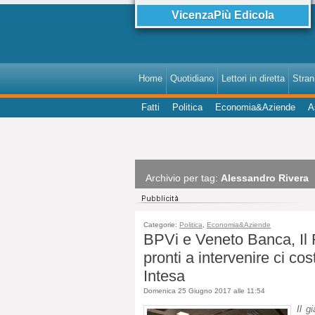
VicenzaPiù Edicola
Home
Quotidiano
Lettori in diretta
StranI
Fatti
Politica
Economia&Aziende
A
Archivio per tag:
Alessandro Rivera
Categorie:
Politica
,
Economia&Aziende
BPVi e Veneto Banca, Il F
pronti a intervenire ci cos
Intesa
Domenica 25 Giugno 2017 alle 11:54
Il g