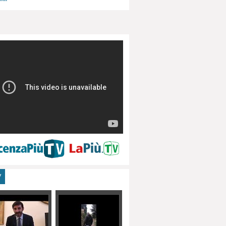
menti, turismo
V