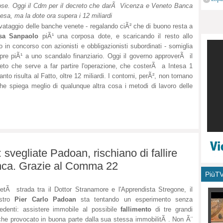
ose. Oggi il Cdm per il decreto che darÃ Vicenza e Veneto Banca
monu
tesa, ma la dote ora supera i 12 miliardi
lvataggio delle banche venete - regalando ciÃ² che di buono resta a
esa Sanpaolo
piÃ¹ una corposa dote, e scaricando il resto allo
o in concorso con azionisti e obbligazionisti subordinati - somiglia
re piÃ¹ a uno scandalo finanziario. Oggi il governo approverÃ il
eto che serve a far partire l'operazione, che costerÃ a Intesa 1
to risulta al Fatto, oltre 12 miliardi. I contorni, perÃ², non tornano
 che spiega meglio di qualunque altra cosa i metodi di lavoro delle
: svegliate Padoan, rischiano di fallire
ca. Grazie al Comma 22
PiùT
tÃ strada tra il Dottor Stranamore e l'Apprendista Stregone, il
stro
Pier Carlo Padoan
sta tentando un esperimento senza
edenti: assistere immobile al possibile
fallimento
di tre grandi
he provocato in buona parte dalla sua stessa immobilitÃ . Non Ã¨