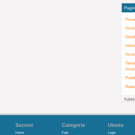
Pagi
Priva
Vicen
Distr
Infor
Vicen
Testa
Vice
Pubbl
Reda
Sezioni
Categorie
Utente
Home
Fatti
Login