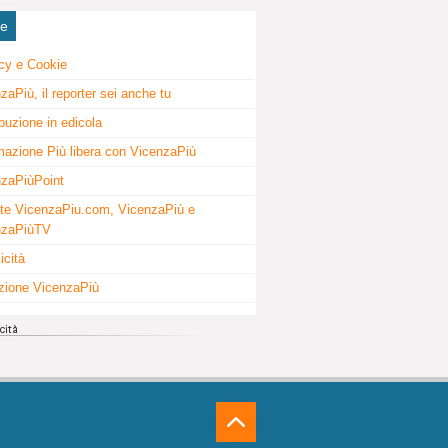
ne
cy e Cookie
zaPiù, il reporter sei anche tu
ibuzione in edicola
mazione Più libera con VicenzaPiù
zaPiùPoint
te VicenzaPiu.com, VicenzaPiù e
nzaPiùTV
icità
zione VicenzaPiù
⁁