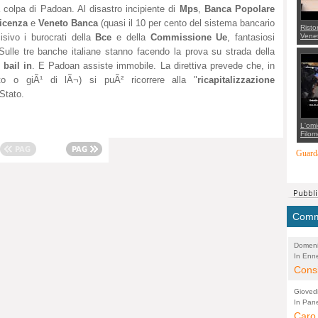
a colpa di Padoan. Al disastro incipiente di
Mps
,
Banca Popolare
icenza
e
Veneto Banca
(quasi il 10 per cento del sistema bancario
Risto
Venet
isivo i burocrati della
Bce
e della
Commissione Ue
, fantasiosi
appel
o. Sulle tre banche italiane stanno facendo la prova su strada della
Aless
mette
l
bail in
. E Padoan assiste immobile. La direttiva prevede che, in
con 
suppo
nto o giÃ¹ di lÃ¬) si puÃ² ricorrere alla "
ricapitalizzazione
regia
 Stato.
L'omi
Filom
Maran
carab
Guarda
marit
più a
di...
Comme
Domeni
In Enne
(Lucian
Alessan
Consi
evide
Gioved
Asses
In Pane
(Lucian
Bretell
Caro 
Marco