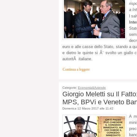
risp
a In
l sa
Int
Stat
semp
decr
euro e alle casse dello Stato, stando a quan
e dietro le quinte si Ã¨ svolto un giallo
autoritÃ italiane.
Continua a leggere
Categorie:
Economia&Aziende
Giorgio Meletti su Il Fatto
MPS, BPVi e Veneto Ban
Domenica 12 Marzo 2017 alle 11:42
A me
mini
prec
banc