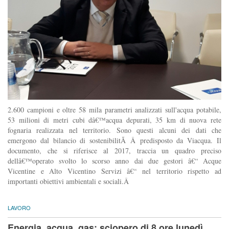
2.600 campioni e oltre 58 mila parametri analizzati sull'acqua potabile,
53 milioni di metri cubi dâ€™acqua depurati, 35 km di nuova rete
fognaria realizzata nel territorio. Sono questi alcuni dei dati che
emergono dal bilancio di sostenibilitÃ Â predisposto da Viacqua. Il
documento, che si riferisce al 2017, traccia un quadro preciso
dellâ€™operato svolto lo scorso anno dai due gestori â€“ Acque
Vicentine e Alto Vicentino Servizi â€“ nel territorio rispetto ad
importanti obiettivi ambientali e sociali.Â
LAVORO
Energia, acqua, gas: sciopero di 8 ore lunedì.