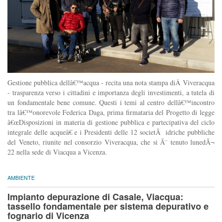
Gestione pubblica dellâ€™acqua - recita una nota stampa diÂ Viveracqua
- trasparenza verso i cittadini e importanza degli investimenti, a tutela di
un fondamentale bene comune. Questi i temi al centro dellâ€™incontro
tra lâ€™onorevole Federica Daga, prima firmataria del Progetto di legge
â€œDisposizioni in materia di gestione pubblica e partecipativa del ciclo
integrale delle acqueâ€ e i Presidenti delle 12 societÃ idriche pubbliche
del Veneto, riunite nel consorzio Viveracqua, che si Ã¨ tenuto lunedÃ¬
22 nella sede di Viacqua a Vicenza.
AMBIENTE
Impianto depurazione di Casale, Viacqua:
tassello fondamentale per sistema depurativo e
fognario di Vicenza