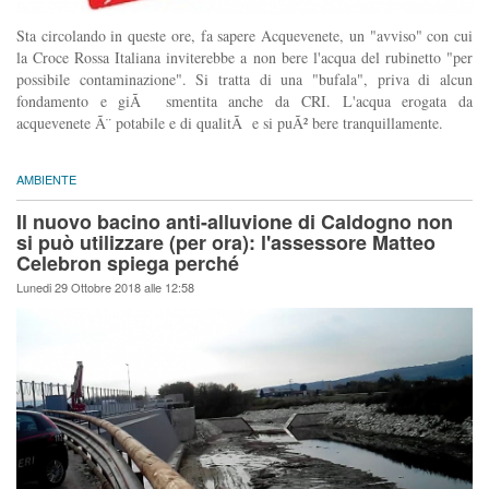
Sta circolando in queste ore, fa sapere Acquevenete, un "avviso" con cui
la Croce Rossa Italiana inviterebbe a non bere l'acqua del rubinetto "per
possibile contaminazione". Si tratta di una "bufala", priva di alcun
fondamento e giÃ smentita anche da CRI. L'acqua erogata da
acquevenete Ã¨ potabile e di qualitÃ e si puÃ² bere tranquillamente.
AMBIENTE
Il nuovo bacino anti-alluvione di Caldogno non
si può utilizzare (per ora): l'assessore Matteo
Celebron spiega perché
Lunedi 29 Ottobre 2018 alle 12:58