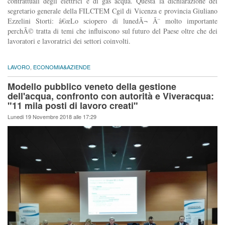
contrattuali degli elettrici e di gas acqua. Questa la dichiarazione del
segretario generale della FILCTEM Cgil di Vicenza e provincia Giuliano
Ezzelini Storti: â€œLo sciopero di lunedÃ¬ Ã¨ molto importante
perchÃ© tratta di temi che influiscono sul futuro del Paese oltre che dei
lavoratori e lavoratrici dei settori coinvolti.
LAVORO
,
ECONOMIA&AZIENDE
Modello pubblico veneto della gestione
dell'acqua, confronto con autorità e Viveracqua:
"11 mila posti di lavoro creati"
Lunedi 19 Novembre 2018 alle 17:29