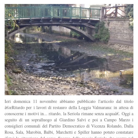
Ieri domenica 11 novembre abbiamo pubblicato l'articolo dal titolo
â€œRitardo per i lavori di restauro della Loggia Valmarana: in attesa di
conoscerne i motivi in... ritardo, la Seriola rimane senza acquaâ€. Oggi a
seguito di un sopralluogo al Giardino Salvi e poi a Campo Marzo i
consiglieri comunali del Partito Democratico di Vicenza Rolando, Dalla
Rosa, Sala, Marobin, Balbi, Marchetti e Spiller hanno potuto constatare