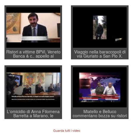
Ristori a vittime BPVi, Veneto
Viaggio nella baraccopoli di
Banca & c., appello al
via Giuriato a San Pio X.
sottosegretario Alessio
Vicenza ai Vicentini: “faremo
Villarosa: per mettere ordine
un regalo di Natale ai
convochi con Di Maio CNCU
residenti”
a supporto della cabina di
regia al Mef
L'omicidio di Anna Filomena
Miatello e Belluco
Barretta a Marano, le
commentano bozza su ristori
indagini dei carabinieri di
BPVi e Veneto Banca
Vicenza sul marito Angelo
Lavarra: più avvincenti di
Guarda tutti i video
quelle di... Barbara D'Urso