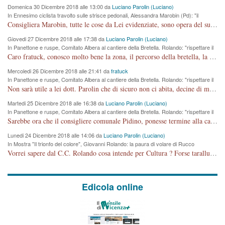
Domenica 30 Dicembre 2018 alle 13:00 da
Luciano Parolin (Luciano)
In Ennesimo ciclista travolto sulle strisce pedonali, Alessandra Marobin (Pd): "il
Comune si svegli"
Consigliera Marobin, tutte le cose da Lei evidenziate, sono opera del suo ex Assessore e compagno di Partito Antonio Marco Dalla Pozza Assessore alla "progettazione" di piste ciclabili e altre porcherie. A lui manderei il conto da saldare per incidenti e danni alle persone. E' ora che "finiamola." Avete perso rassegnatevi. qui IL SINDACO RUCCO NON C'ENTRA PER NIENTE. CAPITO!!!!!!!! Amen.
Giovedi 27 Dicembre 2018 alle 17:38 da
Luciano Parolin (Luciano)
In Panettone e ruspe, Comitato Albera al cantiere della Bretella. Rolando: "rispettare il
cronoprogramma"
Caro fratuck, conosco molto bene la zona, il percorso della bretella, la situazione dei cittadini, abito in Viale Trento. A partire dal 2003 ho partecipato al Comitato di Maddalene pro bretella, e a riunioni propositive per apportare modifiche al progetto. Numerose mie foto del territorio sono arrivate a Roma, altri miei interventi (non graditi dalla Sx) sono stati pubblicati dal GdV, assieme ad altri come Ciro Asproso, ora favorevole alla bretella. Ho partecipato alla raccolta firme per la chiusura della strada x 5 giorni eseguita dal Sindaco Hullwech per sforamento 180 Micro/g. Pertanto come impegno per la tematica sono apposto con la coscienza. Ora il Progetto è partito, fine! Voglio dire che la nuova Giunta "comunale" non c'entra più. L'opera sarà "malauguratamente" eseguita, ma non con il mio placet. Il Consigliere Comunale dovrebbe capire che la campagna elettorale è finita, con buona pace di tutti. Quello che invece dovrebbe interessare è la proprietà della strada, dall'uscita autostradale Ovest, sino alla Rotatoria dell'Albara, vi sono tre possessori: Autostrade SpA; La Provincia, il Comune. Come la mettiamo per il futuro ? I costi, da 50 sono saliti a 100 milioni di € come dire 20 milioni a KM (!) da non credere. Comunque si farà. Ma nessuno canti Vittoria, anzi meglio non farne un ulteriore fatto "partitico" per questioni elettorali o di seggio. Se mi manda la sua mail, sono disponibile ad inviare i documenti e le foto sopra descritte. Con ossequi, Luciano Parolin
Mercoledi 26 Dicembre 2018 alle 21:41 da
fratuck
In Panettone e ruspe, Comitato Albera al cantiere della Bretella. Rolando: "rispettare il
cronoprogramma"
Non sarà utile a lei dott. Parolin che di sicuro non ci abita, decine di migliaia di TIR, automobili e padroncini che passano quotidianamente per una strada appena rotabile, non è più possibile stendere i panni, attraversare la strada senza rischiare la morte, le case stanno crepando, i tempi sono cambiati e la bretella non passerà assolutamente per maddalene (ma cosa sta a dire?!), dia invece responsabilità a chi ha costruito tagliando la strada che doveva invece terminare a isola vicentina e non al moracchino lasciando Motta di Costabissara ancora in panne di traffico. I tempi sono cambiati dottore e se l'anagrafe della vita stagna nell'essere umano impressioni conservatrici, la società non le considera perchè va avanti, si industrializza e ha bisogno di infrastrutture e di sviluppo. Ultima considerazione, se è geloso di Rolando perchè vede in lui solo campagne politiche mentre si difendono i SOLI diritti dei cittadini, la preghiamo faccia considerazioni più appropriate. Saluti e complimenti per i suoi scritti.
Martedi 25 Dicembre 2018 alle 16:38 da
Luciano Parolin (Luciano)
In Panettone e ruspe, Comitato Albera al cantiere della Bretella. Rolando: "rispettare il
cronoprogramma"
Sarebbe ora che il consigliere comunale Pidino, ponesse termine alla campagna elettorale nel territorio del suo seggio Villaggio del Sole. La tiraca è iniziata, distruggerà 6 km di prateria ovest della città, ricca di fonti e sorgenti d'acqua. I cittadini di Maddalene non avranno più Pace la notte. Molta colpa per la costruzione di questa Strada è proprio del signor Rolando,dei suoi gazebo mobili e che vuol far passare questa opera VANDALICA come progetto "utile" a chi ? Non è cosa seria sig. Rolando!
Lunedi 24 Dicembre 2018 alle 14:06 da
Luciano Parolin (Luciano)
In Mostra "Il trionfo del colore", Giovanni Rolando: la paura di volare di Rucco
Vorrei sapere dal C.C. Rolando cosa intende per Cultura ? Forse tarallucci, vino e sagre, o spaghetti tricolori del PD ? Il continuo (s)parlare della mostra a Palazzo Chiericati caro consigliere DANNEGGIA FORTEMENTE l'immagine della città TUTTA e fa deviare i consensi che in RUSSIA (badi bene ex U.R.S.S.) sono ECCELLENTI. A livello artistico l'evento è di alta Valenza culturale, COMPITO di Tutta la Cittadinanza fare il possibile per propagandare l'iniziativa senza farne UN CASO PARTITICO come fa Lei da sempre. Meno Gazebo + Partecipazione! E così sia. Amen.
Edicola online