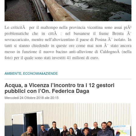
Le criticitÃ per il maltempo nella provincia vicentina sono assai piÃ¹
problematiche che in cittÃ : nel bassanese il fiume Brenta Ã¨
sovraccaricato, mentre nell'altovicentino il paese di Posina Ã¨ isolato. In
tanti si stanno chiedendo in queste ore come mai non Ã¨ stato ancora
messo in funzione il nuovo bacino anti-alluvione di CaldognoÂ (nella
foto) per il quale sono stati investiti 41 milioni di euro.
AMBIENTE
,
ECONOMIA&AZIENDE
Acqua, a Vicenza l’incontro tra i 12 gestori
pubblici con l’On. Federica Daga
Mercoledi 24 Ottobre 2018 alle 20:15