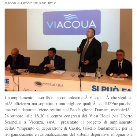
Martedi 23 Ottobre 2018 alle 18:12
Un ampliamento - esordisce un comunicato diÂ Viacqua -Â che significa
piÃ¹ efficienza ma soprattutto una migliore qualitÃ dellâ€™acqua che,
una volta depurata, viene restituita al Bacchiglione. Domani, mercoledÃ¬
24 ottobre, alle 18.30 al centro congressi del Viest Hotel (via Uberto
Scarpelli) a Vicenza, sarÃ presentato il progetto di ampliamento
dellâ€™impianto di depurazione di Casale, tassello fondamentale per la
riorganizzazione e razionalizzazione del sistema depurativo e fognario a