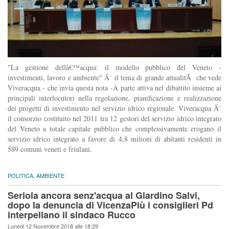
"La gestione dellâ€™acqua: il modello pubblico del Veneto -
investimenti, lavoro e ambiente" Ã¨ il tema di grande attualitÃ che vede
Viveracqua - che invia questa nota -Â parte attiva nel dibattito insieme ai
principali interlocutori nella regolazione, pianificazione e realizzazione
dei progetti di investimento nel servizio idrico regionale. Viveracqua Ã¨
il consorzio costituito nel 2011 tra 12 gestori del servizio idrico integrato
del Veneto a totale capitale pubblico che complessivamente erogano il
servizio idrico integrato a favore di 4,8 milioni di abitanti residenti in
589 comuni veneti e friulani.
POLITICA
,
AMBIENTE
Seriola ancora senz'acqua al Giardino Salvi,
dopo la denuncia di VicenzaPiù i consiglieri Pd
interpellano il sindaco Rucco
Lunedi 12 Novembre 2018 alle 18:29