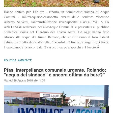
Hanno abitato per 132 ore - riporta un comunicato stampa di Acque
Comuni - lâ€™acquario-cassonetto creato dallo scultore vicentino
Alberto Salvetti, lâ€™installazione river-specific â€œCâ€™Ãˆ VITA
ANCORAâ€ realizzata per â€œAcque Comuniâ€ e presentata al pubblico
domenica scorsa nel Giardino del Teatro Astra. Ed oggi hanno fatto
ritorno alle acque del fiume Retrone, che costituiscono il loro habitat
naturale: si tratta di 29 alborelle, 5 scardole, 2 tinche, 2 anguille, 3 barbi,
1 cavedano, 2 persico reale, 2 carpe, 3 carpe a specchi e 1 luccio.Â
POLITICA
,
AMBIENTE
Pfas, interpellanza comunale urgente. Rolando:
"acqua del sindaco" è ancora ottima da bere?"
Martedi 28 Agosto 2018 alle 11:34