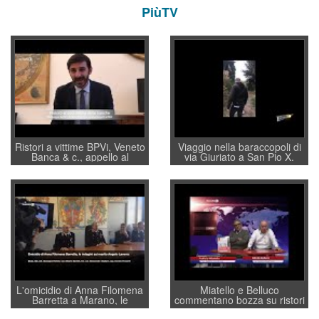
PiùTV
Ristori a vittime BPVi, Veneto
Viaggio nella baraccopoli di
Banca & c., appello al
via Giuriato a San Pio X.
sottosegretario Alessio
Vicenza ai Vicentini: “faremo
Villarosa: per mettere ordine
un regalo di Natale ai
convochi con Di Maio CNCU
residenti”
a supporto della cabina di
regia al Mef
L'omicidio di Anna Filomena
Miatello e Belluco
Barretta a Marano, le
commentano bozza su ristori
indagini dei carabinieri di
BPVi e Veneto Banca