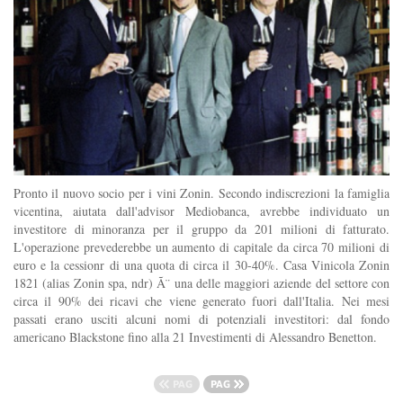
Pronto il nuovo socio per i vini Zonin. Secondo indiscrezioni la famiglia
vicentina, aiutata dall'advisor Mediobanca, avrebbe individuato un
investitore di minoranza per il gruppo da 201 milioni di fatturato.
L'operazione prevederebbe un aumento di capitale da circa 70 milioni di
euro e la cessionr di una quota di circa il 30-40%. Casa Vinicola Zonin
1821 (alias Zonin spa, ndr) Ã¨ una delle maggiori aziende del settore con
circa il 90% dei ricavi che viene generato fuori dall'Italia. Nei mesi
passati erano usciti alcuni nomi di potenziali investitori: dal fondo
americano Blackstone fino alla 21 Investimenti di Alessandro Benetton.