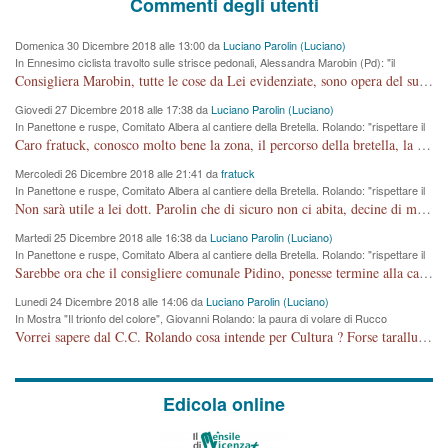
Commenti degli utenti
Domenica 30 Dicembre 2018 alle 13:00 da
Luciano Parolin (Luciano)
In Ennesimo ciclista travolto sulle strisce pedonali, Alessandra Marobin (Pd): "il
Comune si svegli"
Consigliera Marobin, tutte le cose da Lei evidenziate, sono opera del suo ex Assessore e compagno di Partito Antonio Marco Dalla Pozza Assessore alla "progettazione" di piste ciclabili e altre porcherie. A lui manderei il conto da saldare per incidenti e danni alle persone. E' ora che "finiamola." Avete perso rassegnatevi. qui IL SINDACO RUCCO NON C'ENTRA PER NIENTE. CAPITO!!!!!!!! Amen.
Giovedi 27 Dicembre 2018 alle 17:38 da
Luciano Parolin (Luciano)
In Panettone e ruspe, Comitato Albera al cantiere della Bretella. Rolando: "rispettare il
cronoprogramma"
Caro fratuck, conosco molto bene la zona, il percorso della bretella, la situazione dei cittadini, abito in Viale Trento. A partire dal 2003 ho partecipato al Comitato di Maddalene pro bretella, e a riunioni propositive per apportare modifiche al progetto. Numerose mie foto del territorio sono arrivate a Roma, altri miei interventi (non graditi dalla Sx) sono stati pubblicati dal GdV, assieme ad altri come Ciro Asproso, ora favorevole alla bretella. Ho partecipato alla raccolta firme per la chiusura della strada x 5 giorni eseguita dal Sindaco Hullwech per sforamento 180 Micro/g. Pertanto come impegno per la tematica sono apposto con la coscienza. Ora il Progetto è partito, fine! Voglio dire che la nuova Giunta "comunale" non c'entra più. L'opera sarà "malauguratamente" eseguita, ma non con il mio placet. Il Consigliere Comunale dovrebbe capire che la campagna elettorale è finita, con buona pace di tutti. Quello che invece dovrebbe interessare è la proprietà della strada, dall'uscita autostradale Ovest, sino alla Rotatoria dell'Albara, vi sono tre possessori: Autostrade SpA; La Provincia, il Comune. Come la mettiamo per il futuro ? I costi, da 50 sono saliti a 100 milioni di € come dire 20 milioni a KM (!) da non credere. Comunque si farà. Ma nessuno canti Vittoria, anzi meglio non farne un ulteriore fatto "partitico" per questioni elettorali o di seggio. Se mi manda la sua mail, sono disponibile ad inviare i documenti e le foto sopra descritte. Con ossequi, Luciano Parolin
Mercoledi 26 Dicembre 2018 alle 21:41 da
fratuck
In Panettone e ruspe, Comitato Albera al cantiere della Bretella. Rolando: "rispettare il
cronoprogramma"
Non sarà utile a lei dott. Parolin che di sicuro non ci abita, decine di migliaia di TIR, automobili e padroncini che passano quotidianamente per una strada appena rotabile, non è più possibile stendere i panni, attraversare la strada senza rischiare la morte, le case stanno crepando, i tempi sono cambiati e la bretella non passerà assolutamente per maddalene (ma cosa sta a dire?!), dia invece responsabilità a chi ha costruito tagliando la strada che doveva invece terminare a isola vicentina e non al moracchino lasciando Motta di Costabissara ancora in panne di traffico. I tempi sono cambiati dottore e se l'anagrafe della vita stagna nell'essere umano impressioni conservatrici, la società non le considera perchè va avanti, si industrializza e ha bisogno di infrastrutture e di sviluppo. Ultima considerazione, se è geloso di Rolando perchè vede in lui solo campagne politiche mentre si difendono i SOLI diritti dei cittadini, la preghiamo faccia considerazioni più appropriate. Saluti e complimenti per i suoi scritti.
Martedi 25 Dicembre 2018 alle 16:38 da
Luciano Parolin (Luciano)
In Panettone e ruspe, Comitato Albera al cantiere della Bretella. Rolando: "rispettare il
cronoprogramma"
Sarebbe ora che il consigliere comunale Pidino, ponesse termine alla campagna elettorale nel territorio del suo seggio Villaggio del Sole. La tiraca è iniziata, distruggerà 6 km di prateria ovest della città, ricca di fonti e sorgenti d'acqua. I cittadini di Maddalene non avranno più Pace la notte. Molta colpa per la costruzione di questa Strada è proprio del signor Rolando,dei suoi gazebo mobili e che vuol far passare questa opera VANDALICA come progetto "utile" a chi ? Non è cosa seria sig. Rolando!
Lunedi 24 Dicembre 2018 alle 14:06 da
Luciano Parolin (Luciano)
In Mostra "Il trionfo del colore", Giovanni Rolando: la paura di volare di Rucco
Vorrei sapere dal C.C. Rolando cosa intende per Cultura ? Forse tarallucci, vino e sagre, o spaghetti tricolori del PD ? Il continuo (s)parlare della mostra a Palazzo Chiericati caro consigliere DANNEGGIA FORTEMENTE l'immagine della città TUTTA e fa deviare i consensi che in RUSSIA (badi bene ex U.R.S.S.) sono ECCELLENTI. A livello artistico l'evento è di alta Valenza culturale, COMPITO di Tutta la Cittadinanza fare il possibile per propagandare l'iniziativa senza farne UN CASO PARTITICO come fa Lei da sempre. Meno Gazebo + Partecipazione! E così sia. Amen.
Edicola online