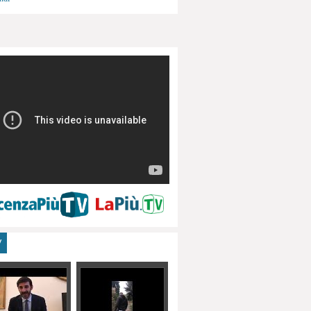
menti, turismo
V