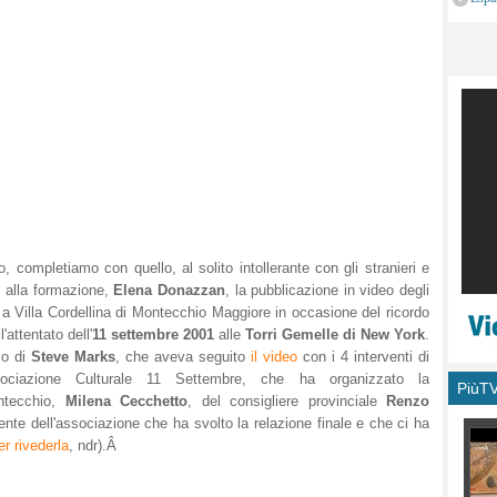
monu
, completiamo con quello, al solito intollerante con gli stranieri e
le alla formazione,
Elena Donazzan
, la pubblicazione in video degli
a Villa Cordellina di Montecchio Maggiore in occasione del ricordo
'attentato dell'
11 settembre 2001
alle
Torri Gemelle di New York
.
so di
Steve Marks
, che aveva seguito
il video
con i 4 interventi di
ssociazione Culturale 11 Settembre, che ha organizzato la
PiùT
ntecchio,
Milena Cecchetto
, del consigliere provinciale
Renzo
ente dell'associazione che ha svolto la relazione finale e che ci ha
er rivederla
, ndr).Â