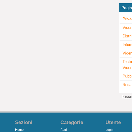
Pagi
Priva
Vicen
Distr
Infor
Vicen
Testa
Vice
Pubbl
Reda
Sezioni
Categorie
Utente
Home
Fatti
Login