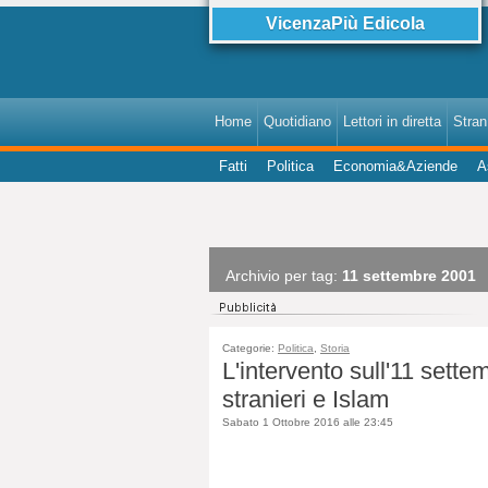
VicenzaPiù Edicola
Home
Quotidiano
Lettori in diretta
StranI
Fatti
Politica
Economia&Aziende
A
Archivio per tag:
11 settembre 2001
Categorie:
Politica
,
Storia
L'intervento sull'11 sett
stranieri e Islam
Sabato 1 Ottobre 2016 alle 23:45