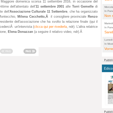
Maggiore domenica scorsa 11 settembre 2016, in occasione del
perco
"prog
ttime dell'attentato dell'
11 settembre 2001
alle
Torri Gemelle
di
Mercol
cittad
porch
In Pane
te dell'
Associazione Culturale 11 Settembre
, che ha organizzato
Bretell
Non s
2003 
per i
Montecchio,
Milena Cecchetto,Â
il consigliere provinciale
Renzo
sicur
Madda
che "
residente dell'associazione che ha svolto la relazione finale (qui il
Marted
ncederciÂ un'intervista (
clicca qui per rivederla
, ndr). L'altra relatrice
autom
propo
qui 
In Pane
(Lucian
zione,
Elena Donazzan
(a seguire il relativo video, ndr).Â
Bretell
Sareb
quot
proge
PER 
Pidin
rotab
sono 
Lunedi
elett
panni
(non 
In Most
(Lucian
di vola
Vorre
Villa
la mo
dal G
inten
distr
sono 
Aspro
e sag
città,
asso
parte
conti
citta
a dir
chius
Edico
Chier
Pace 
costr
Sind
FORT
costr
invec
Micro
TUTTA
signo
morac
temat
RUSS
vuol
ancor
Ora i
ECCEL
come 
cambi
la nu
alta 
seria
stagn
L'ope
Citta
conse
ma no
propa
perch
Comu