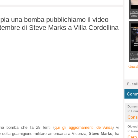
Risto
Venet
pia una bomba pubblichiamo il video
appel
Aless
ettembre di Steve Marks a Villa Cordellina
mette
con 
suppo
regia
L'omi
Filom
Maran
carab
Guarda
marit
più a
di...
Comme
Domeni
In Enne
(Lucian
Alessan
Consi
evide
Gioved
na bomba che fa 29 feriti (
qui gli aggiornamenti dell'Ansa
) vi
Asses
In Pane
(Lucian
e della guarnigione militare americana a Vicenza,
Steve Marks
, ha
Bretell
Caro 
Marco