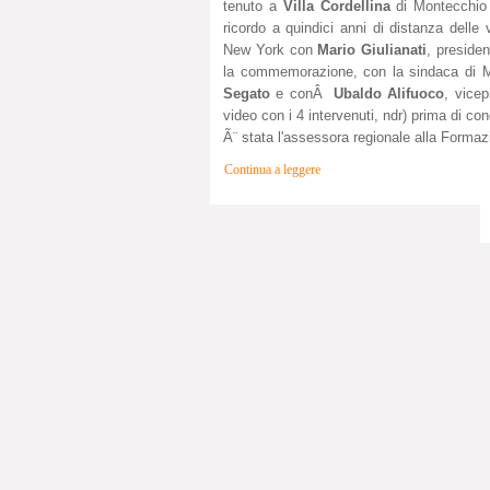
tenuto a
Villa Cordellina
di Montecchio 
ricordo a quindici anni di distanza delle vi
New York con
Mario Giulianati
, presiden
la commemorazione, con la sindaca di 
Segato
e conÂ
Ubaldo Alifuoco
, vicep
video con i 4 intervenuti, ndr) prima di co
Ã¨ stata l'assessora regionale alla Forma
Continua a leggere