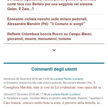
come fece con Berlato per una seggiola nel sistema
Galan. E Zaia...?
Ennesimo ciclista travolto sulle strisce pedonali,
Alessandra Marobin (Pd): "il Comune si svegli"
Raffaele Colombara boccia Rucco su Campo Marzo,
giocattoli, mostre, monumenti, turismo
Commenti degli utenti
Domenica 30 Dicembre 2018 alle 13:00 da
Luciano Parolin (Luciano)
In Ennesimo ciclista travolto sulle strisce pedonali, Alessandra Marobin (Pd): "il
Comune si svegli"
Consigliera Marobin, tutte le cose da Lei evidenziate, sono opera del suo ex Assessore e compagno di Partito Antonio Marco Dalla Pozza Assessore alla "progettazione" di piste ciclabili e altre porcherie. A lui manderei il conto da saldare per incidenti e danni alle persone. E' ora che "finiamola." Avete perso rassegnatevi. qui IL SINDACO RUCCO NON C'ENTRA PER NIENTE. CAPITO!!!!!!!! Amen.
Giovedi 27 Dicembre 2018 alle 17:38 da
Luciano Parolin (Luciano)
In Panettone e ruspe, Comitato Albera al cantiere della Bretella. Rolando: "rispettare il
cronoprogramma"
Caro fratuck, conosco molto bene la zona, il percorso della bretella, la situazione dei cittadini, abito in Viale Trento. A partire dal 2003 ho partecipato al Comitato di Maddalene pro bretella, e a riunioni propositive per apportare modifiche al progetto. Numerose mie foto del territorio sono arrivate a Roma, altri miei interventi (non graditi dalla Sx) sono stati pubblicati dal GdV, assieme ad altri come Ciro Asproso, ora favorevole alla bretella. Ho partecipato alla raccolta firme per la chiusura della strada x 5 giorni eseguita dal Sindaco Hullwech per sforamento 180 Micro/g. Pertanto come impegno per la tematica sono apposto con la coscienza. Ora il Progetto è partito, fine! Voglio dire che la nuova Giunta "comunale" non c'entra più. L'opera sarà "malauguratamente" eseguita, ma non con il mio placet. Il Consigliere Comunale dovrebbe capire che la campagna elettorale è finita, con buona pace di tutti. Quello che invece dovrebbe interessare è la proprietà della strada, dall'uscita autostradale Ovest, sino alla Rotatoria dell'Albara, vi sono tre possessori: Autostrade SpA; La Provincia, il Comune. Come la mettiamo per il futuro ? I costi, da 50 sono saliti a 100 milioni di € come dire 20 milioni a KM (!) da non credere. Comunque si farà. Ma nessuno canti Vittoria, anzi meglio non farne un ulteriore fatto "partitico" per questioni elettorali o di seggio. Se mi manda la sua mail, sono disponibile ad inviare i documenti e le foto sopra descritte. Con ossequi, Luciano Parolin