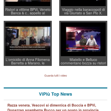
Ristori a vittime BPVi, Veneto
Viaggio nella baraccopoli di
Banca & c., appello al
via Giuriato a San Pio X.
sottosegretario Alessio
Vicenza ai Vicentini: “faremo
Villarosa: per mettere ordine
un regalo di Natale ai
convochi con Di Maio CNCU
residenti”
a supporto della cabina di
regia al Mef
L'omicidio di Anna Filomena
Miatello e Belluco
Barretta a Marano, le
commentano bozza su ristori
indagini dei carabinieri di
BPVi e Veneto Banca
Vicenza sul marito Angelo
Lavarra: più avvincenti di
Guarda tutti i video
quelle di... Barbara D'Urso
ViPiù Top News
Razza veneta. Vescovi si dimentica di Boccia e BPVi,
Donazzan sgambetta Rucco per un posto in provincia