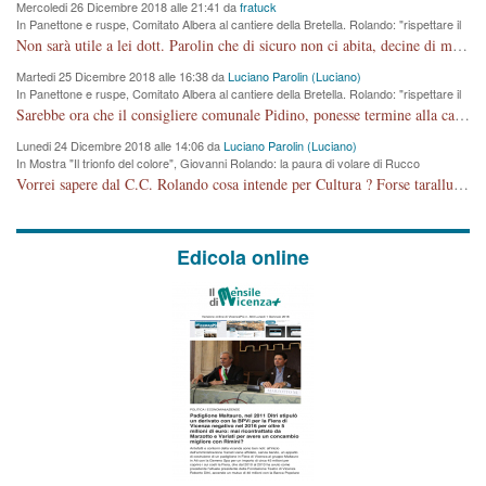
Mercoledi 26 Dicembre 2018 alle 21:41 da
fratuck
In Panettone e ruspe, Comitato Albera al cantiere della Bretella. Rolando: "rispettare il
cronoprogramma"
Non sarà utile a lei dott. Parolin che di sicuro non ci abita, decine di migliaia di TIR, automobili e padroncini che passano quotidianamente per una strada appena rotabile, non è più possibile stendere i panni, attraversare la strada senza rischiare la morte, le case stanno crepando, i tempi sono cambiati e la bretella non passerà assolutamente per maddalene (ma cosa sta a dire?!), dia invece responsabilità a chi ha costruito tagliando la strada che doveva invece terminare a isola vicentina e non al moracchino lasciando Motta di Costabissara ancora in panne di traffico. I tempi sono cambiati dottore e se l'anagrafe della vita stagna nell'essere umano impressioni conservatrici, la società non le considera perchè va avanti, si industrializza e ha bisogno di infrastrutture e di sviluppo. Ultima considerazione, se è geloso di Rolando perchè vede in lui solo campagne politiche mentre si difendono i SOLI diritti dei cittadini, la preghiamo faccia considerazioni più appropriate. Saluti e complimenti per i suoi scritti.
Martedi 25 Dicembre 2018 alle 16:38 da
Luciano Parolin (Luciano)
In Panettone e ruspe, Comitato Albera al cantiere della Bretella. Rolando: "rispettare il
cronoprogramma"
Sarebbe ora che il consigliere comunale Pidino, ponesse termine alla campagna elettorale nel territorio del suo seggio Villaggio del Sole. La tiraca è iniziata, distruggerà 6 km di prateria ovest della città, ricca di fonti e sorgenti d'acqua. I cittadini di Maddalene non avranno più Pace la notte. Molta colpa per la costruzione di questa Strada è proprio del signor Rolando,dei suoi gazebo mobili e che vuol far passare questa opera VANDALICA come progetto "utile" a chi ? Non è cosa seria sig. Rolando!
Lunedi 24 Dicembre 2018 alle 14:06 da
Luciano Parolin (Luciano)
In Mostra "Il trionfo del colore", Giovanni Rolando: la paura di volare di Rucco
Vorrei sapere dal C.C. Rolando cosa intende per Cultura ? Forse tarallucci, vino e sagre, o spaghetti tricolori del PD ? Il continuo (s)parlare della mostra a Palazzo Chiericati caro consigliere DANNEGGIA FORTEMENTE l'immagine della città TUTTA e fa deviare i consensi che in RUSSIA (badi bene ex U.R.S.S.) sono ECCELLENTI. A livello artistico l'evento è di alta Valenza culturale, COMPITO di Tutta la Cittadinanza fare il possibile per propagandare l'iniziativa senza farne UN CASO PARTITICO come fa Lei da sempre. Meno Gazebo + Partecipazione! E così sia. Amen.
Edicola online