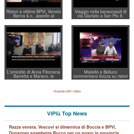
Ristori a vittime BPVi, Veneto
Viaggio nella baraccopoli di
Banca & c., appello al
via Giuriato a San Pio X.
sottosegretario Alessio
Vicenza ai Vicentini: “faremo
Villarosa: per mettere ordine
un regalo di Natale ai
convochi con Di Maio CNCU
residenti”
a supporto della cabina di
regia al Mef
L'omicidio di Anna Filomena
Miatello e Belluco
Barretta a Marano, le
commentano bozza su ristori
indagini dei carabinieri di
BPVi e Veneto Banca
Vicenza sul marito Angelo
Lavarra: più avvincenti di
Guarda tutti i video
quelle di... Barbara D'Urso
ViPiù Top News
Razza veneta. Vescovi si dimentica di Boccia e BPVi,
Donazzan sgambetta Rucco per un posto in provincia