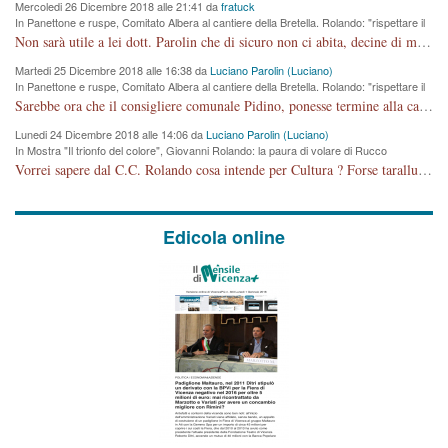
Mercoledi 26 Dicembre 2018 alle 21:41 da
fratuck
In Panettone e ruspe, Comitato Albera al cantiere della Bretella. Rolando: "rispettare il
cronoprogramma"
Non sarà utile a lei dott. Parolin che di sicuro non ci abita, decine di migliaia di TIR, automobili e padroncini che passano quotidianamente per una strada appena rotabile, non è più possibile stendere i panni, attraversare la strada senza rischiare la morte, le case stanno crepando, i tempi sono cambiati e la bretella non passerà assolutamente per maddalene (ma cosa sta a dire?!), dia invece responsabilità a chi ha costruito tagliando la strada che doveva invece terminare a isola vicentina e non al moracchino lasciando Motta di Costabissara ancora in panne di traffico. I tempi sono cambiati dottore e se l'anagrafe della vita stagna nell'essere umano impressioni conservatrici, la società non le considera perchè va avanti, si industrializza e ha bisogno di infrastrutture e di sviluppo. Ultima considerazione, se è geloso di Rolando perchè vede in lui solo campagne politiche mentre si difendono i SOLI diritti dei cittadini, la preghiamo faccia considerazioni più appropriate. Saluti e complimenti per i suoi scritti.
Martedi 25 Dicembre 2018 alle 16:38 da
Luciano Parolin (Luciano)
In Panettone e ruspe, Comitato Albera al cantiere della Bretella. Rolando: "rispettare il
cronoprogramma"
Sarebbe ora che il consigliere comunale Pidino, ponesse termine alla campagna elettorale nel territorio del suo seggio Villaggio del Sole. La tiraca è iniziata, distruggerà 6 km di prateria ovest della città, ricca di fonti e sorgenti d'acqua. I cittadini di Maddalene non avranno più Pace la notte. Molta colpa per la costruzione di questa Strada è proprio del signor Rolando,dei suoi gazebo mobili e che vuol far passare questa opera VANDALICA come progetto "utile" a chi ? Non è cosa seria sig. Rolando!
Lunedi 24 Dicembre 2018 alle 14:06 da
Luciano Parolin (Luciano)
In Mostra "Il trionfo del colore", Giovanni Rolando: la paura di volare di Rucco
Vorrei sapere dal C.C. Rolando cosa intende per Cultura ? Forse tarallucci, vino e sagre, o spaghetti tricolori del PD ? Il continuo (s)parlare della mostra a Palazzo Chiericati caro consigliere DANNEGGIA FORTEMENTE l'immagine della città TUTTA e fa deviare i consensi che in RUSSIA (badi bene ex U.R.S.S.) sono ECCELLENTI. A livello artistico l'evento è di alta Valenza culturale, COMPITO di Tutta la Cittadinanza fare il possibile per propagandare l'iniziativa senza farne UN CASO PARTITICO come fa Lei da sempre. Meno Gazebo + Partecipazione! E così sia. Amen.
Edicola online