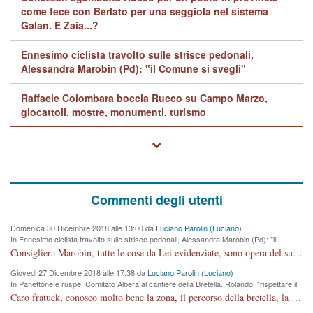
come fece con Berlato per una seggiola nel sistema
Galan. E Zaia...?
Ennesimo ciclista travolto sulle strisce pedonali,
Alessandra Marobin (Pd): "il Comune si svegli"
Raffaele Colombara boccia Rucco su Campo Marzo,
giocattoli, mostre, monumenti, turismo
Commenti degli utenti
Domenica 30 Dicembre 2018 alle 13:00 da
Luciano Parolin (Luciano)
In Ennesimo ciclista travolto sulle strisce pedonali, Alessandra Marobin (Pd): "il
Comune si svegli"
Consigliera Marobin, tutte le cose da Lei evidenziate, sono opera del suo ex Assessore e compagno di Partito Antonio Marco Dalla Pozza Assessore alla "progettazione" di piste ciclabili e altre porcherie. A lui manderei il conto da saldare per incidenti e danni alle persone. E' ora che "finiamola." Avete perso rassegnatevi. qui IL SINDACO RUCCO NON C'ENTRA PER NIENTE. CAPITO!!!!!!!! Amen.
Giovedi 27 Dicembre 2018 alle 17:38 da
Luciano Parolin (Luciano)
In Panettone e ruspe, Comitato Albera al cantiere della Bretella. Rolando: "rispettare il
cronoprogramma"
Caro fratuck, conosco molto bene la zona, il percorso della bretella, la situazione dei cittadini, abito in Viale Trento. A partire dal 2003 ho partecipato al Comitato di Maddalene pro bretella, e a riunioni propositive per apportare modifiche al progetto. Numerose mie foto del territorio sono arrivate a Roma, altri miei interventi (non graditi dalla Sx) sono stati pubblicati dal GdV, assieme ad altri come Ciro Asproso, ora favorevole alla bretella. Ho partecipato alla raccolta firme per la chiusura della strada x 5 giorni eseguita dal Sindaco Hullwech per sforamento 180 Micro/g. Pertanto come impegno per la tematica sono apposto con la coscienza. Ora il Progetto è partito, fine! Voglio dire che la nuova Giunta "comunale" non c'entra più. L'opera sarà "malauguratamente" eseguita, ma non con il mio placet. Il Consigliere Comunale dovrebbe capire che la campagna elettorale è finita, con buona pace di tutti. Quello che invece dovrebbe interessare è la proprietà della strada, dall'uscita autostradale Ovest, sino alla Rotatoria dell'Albara, vi sono tre possessori: Autostrade SpA; La Provincia, il Comune. Come la mettiamo per il futuro ? I costi, da 50 sono saliti a 100 milioni di € come dire 20 milioni a KM (!) da non credere. Comunque si farà. Ma nessuno canti Vittoria, anzi meglio non farne un ulteriore fatto "partitico" per questioni elettorali o di seggio. Se mi manda la sua mail, sono disponibile ad inviare i documenti e le foto sopra descritte. Con ossequi, Luciano Parolin