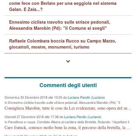
come fece con Berlato per una seggiola nel sistema
Galan. E Zaia...?
Ennesimo ciclista travolto sulle strisce pedonali,
Alessandra Marobin (Pd): "il Comune si svegli"
Raffaele Colombara boccia Rucco su Campo Marzo,
giocattoli, mostre, monumenti, turismo
Commenti degli utenti
Domenica 30 Dicembre 2018 alle 13:00 da
Luciano Parolin (Luciano)
In Ennesimo ciclista travolto sulle strisce pedonali, Alessandra Marobin (Pd): "il
Comune si svegli"
Consigliera Marobin, tutte le cose da Lei evidenziate, sono opera del suo ex Assessore e compagno di Partito Antonio Marco Dalla Pozza Assessore alla "progettazione" di piste ciclabili e altre porcherie. A lui manderei il conto da saldare per incidenti e danni alle persone. E' ora che "finiamola." Avete perso rassegnatevi. qui IL SINDACO RUCCO NON C'ENTRA PER NIENTE. CAPITO!!!!!!!! Amen.
Giovedi 27 Dicembre 2018 alle 17:38 da
Luciano Parolin (Luciano)
In Panettone e ruspe, Comitato Albera al cantiere della Bretella. Rolando: "rispettare il
cronoprogramma"
Caro fratuck, conosco molto bene la zona, il percorso della bretella, la situazione dei cittadini, abito in Viale Trento. A partire dal 2003 ho partecipato al Comitato di Maddalene pro bretella, e a riunioni propositive per apportare modifiche al progetto. Numerose mie foto del territorio sono arrivate a Roma, altri miei interventi (non graditi dalla Sx) sono stati pubblicati dal GdV, assieme ad altri come Ciro Asproso, ora favorevole alla bretella. Ho partecipato alla raccolta firme per la chiusura della strada x 5 giorni eseguita dal Sindaco Hullwech per sforamento 180 Micro/g. Pertanto come impegno per la tematica sono apposto con la coscienza. Ora il Progetto è partito, fine! Voglio dire che la nuova Giunta "comunale" non c'entra più. L'opera sarà "malauguratamente" eseguita, ma non con il mio placet. Il Consigliere Comunale dovrebbe capire che la campagna elettorale è finita, con buona pace di tutti. Quello che invece dovrebbe interessare è la proprietà della strada, dall'uscita autostradale Ovest, sino alla Rotatoria dell'Albara, vi sono tre possessori: Autostrade SpA; La Provincia, il Comune. Come la mettiamo per il futuro ? I costi, da 50 sono saliti a 100 milioni di € come dire 20 milioni a KM (!) da non credere. Comunque si farà. Ma nessuno canti Vittoria, anzi meglio non farne un ulteriore fatto "partitico" per questioni elettorali o di seggio. Se mi manda la sua mail, sono disponibile ad inviare i documenti e le foto sopra descritte. Con ossequi, Luciano Parolin