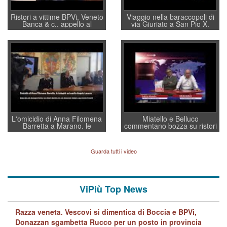
Ristori a vittime BPVi, Veneto
Viaggio nella baraccopoli di
Banca & c., appello al
via Giuriato a San Pio X.
sottosegretario Alessio
Vicenza ai Vicentini: “faremo
Villarosa: per mettere ordine
un regalo di Natale ai
convochi con Di Maio CNCU
residenti”
a supporto della cabina di
regia al Mef
L'omicidio di Anna Filomena
Miatello e Belluco
Barretta a Marano, le
commentano bozza su ristori
indagini dei carabinieri di
BPVi e Veneto Banca
Vicenza sul marito Angelo
Lavarra: più avvincenti di
Guarda tutti i video
quelle di... Barbara D'Urso
ViPiù Top News
Razza veneta. Vescovi si dimentica di Boccia e BPVi,
Donazzan sgambetta Rucco per un posto in provincia