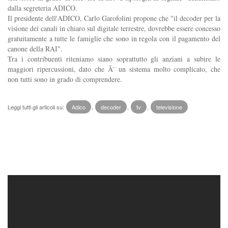
dalla segreteria ADICO.
Il presidente dell'ADICO, Carlo Garofolini propone che "il decoder per la
visione dei canali in chiaro sul digitale terrestre, dovrebbe essere concesso
gratuitamente a tutte le famiglie che sono in regola con il pagamento del
canone della RAI".
Tra i contribuenti riteniamo siano soprattutto gli anziani a subire le
maggiori ripercussioni, dato che Ã¨ un sistema molto complicato, che
non tutti sono in grado di comprendere.
Leggi tutti gli articoli su:
Adico
,
decoder
,
tv
,
televisione