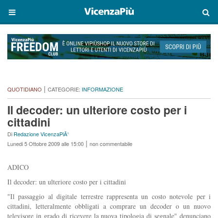
|
QUOTIDIANO
CATEGORIE:
INFORMAZIONE
Il decoder: un ulteriore costo per i
cittadini
Di
Redazione VicenzaPiÃ¹
|
Lunedi 5 Ottobre 2009 alle 15:00
non commentabile
ADICO
Il decoder: un ulteriore costo per i cittadini
"Il passaggio al digitale terrestre rappresenta un costo notevole per i
cittadini, letteralmente obbligati a comprare un decoder o un nuovo
televisore in grado di ricevere la nuova tipologia di segnale" denunciano