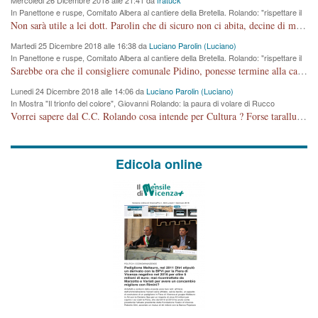
Mercoledi 26 Dicembre 2018 alle 21:41 da
fratuck
In Panettone e ruspe, Comitato Albera al cantiere della Bretella. Rolando: "rispettare il
cronoprogramma"
Non sarà utile a lei dott. Parolin che di sicuro non ci abita, decine di migliaia di TIR, automobili e padroncini che passano quotidianamente per una strada appena rotabile, non è più possibile stendere i panni, attraversare la strada senza rischiare la morte, le case stanno crepando, i tempi sono cambiati e la bretella non passerà assolutamente per maddalene (ma cosa sta a dire?!), dia invece responsabilità a chi ha costruito tagliando la strada che doveva invece terminare a isola vicentina e non al moracchino lasciando Motta di Costabissara ancora in panne di traffico. I tempi sono cambiati dottore e se l'anagrafe della vita stagna nell'essere umano impressioni conservatrici, la società non le considera perchè va avanti, si industrializza e ha bisogno di infrastrutture e di sviluppo. Ultima considerazione, se è geloso di Rolando perchè vede in lui solo campagne politiche mentre si difendono i SOLI diritti dei cittadini, la preghiamo faccia considerazioni più appropriate. Saluti e complimenti per i suoi scritti.
Martedi 25 Dicembre 2018 alle 16:38 da
Luciano Parolin (Luciano)
In Panettone e ruspe, Comitato Albera al cantiere della Bretella. Rolando: "rispettare il
cronoprogramma"
Sarebbe ora che il consigliere comunale Pidino, ponesse termine alla campagna elettorale nel territorio del suo seggio Villaggio del Sole. La tiraca è iniziata, distruggerà 6 km di prateria ovest della città, ricca di fonti e sorgenti d'acqua. I cittadini di Maddalene non avranno più Pace la notte. Molta colpa per la costruzione di questa Strada è proprio del signor Rolando,dei suoi gazebo mobili e che vuol far passare questa opera VANDALICA come progetto "utile" a chi ? Non è cosa seria sig. Rolando!
Lunedi 24 Dicembre 2018 alle 14:06 da
Luciano Parolin (Luciano)
In Mostra "Il trionfo del colore", Giovanni Rolando: la paura di volare di Rucco
Vorrei sapere dal C.C. Rolando cosa intende per Cultura ? Forse tarallucci, vino e sagre, o spaghetti tricolori del PD ? Il continuo (s)parlare della mostra a Palazzo Chiericati caro consigliere DANNEGGIA FORTEMENTE l'immagine della città TUTTA e fa deviare i consensi che in RUSSIA (badi bene ex U.R.S.S.) sono ECCELLENTI. A livello artistico l'evento è di alta Valenza culturale, COMPITO di Tutta la Cittadinanza fare il possibile per propagandare l'iniziativa senza farne UN CASO PARTITICO come fa Lei da sempre. Meno Gazebo + Partecipazione! E così sia. Amen.
Edicola online